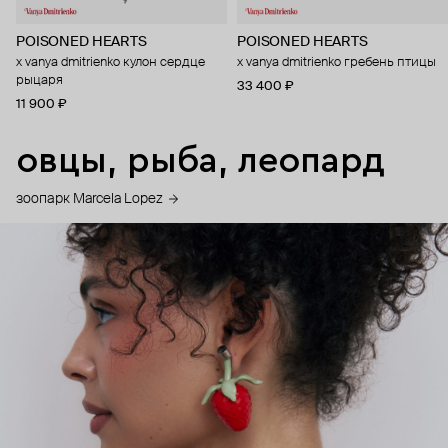
POISONED HEARTS
POISONED HEARTS
x vanya dmitrienko кулон сердце
x vanya dmitrienko гребень птицы
рыцаря
33 400 ₽
11 900 ₽
овцы, рыба, леопард
зоопарк Marcela Lopez