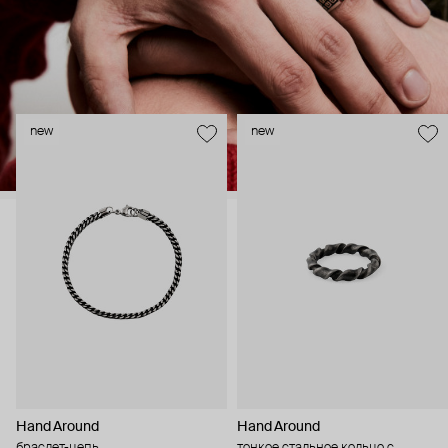
new
new
Hand Around
Hand Around
браслет-цепь
тонкое стальное кольцо с