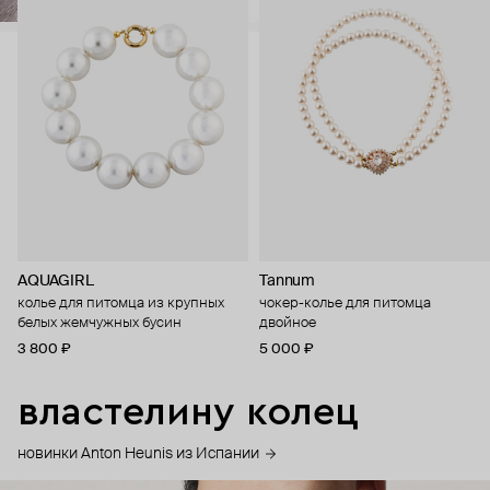
AQUAGIRL
Tannum
колье для питомца из крупных
чокер-колье для питомца
белых жемчужных бусин
двойное
3 800 ₽
5 000 ₽
властелину колец
новинки Anton Heunis из Испании