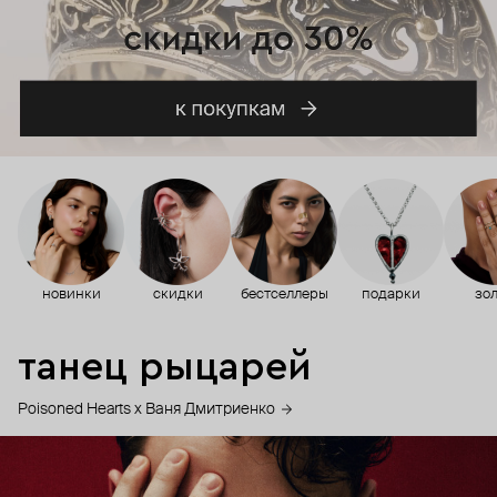
новинки
скидки
бестселлеры
подарки
зол
танец рыцарей
Poisoned Hearts х Ваня Дмитриенко