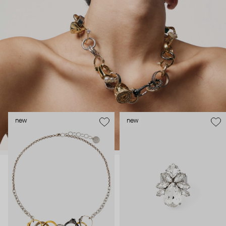
new
new