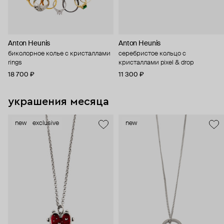
Anton Heunis
Anton Heunis
биколорное колье с кристаллами
серебристое кольцо с
rings
кристаллами pixel & drop
18 700 ₽
11 300 ₽
украшения месяца
new
exclusive
new