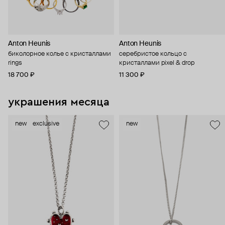
Anton Heunis
Anton Heunis
биколорное колье с кристаллами
серебристое кольцо с
rings
кристаллами pixel & drop
18 700 ₽
11 300 ₽
украшения месяца
new
exclusive
new