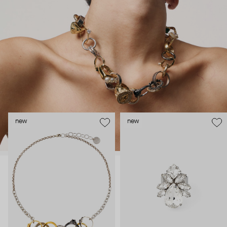
new
new