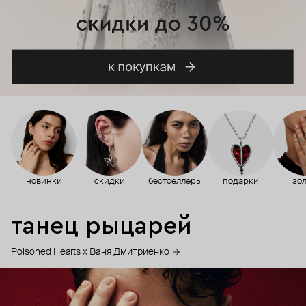
новинки
скидки
бестселлеры
подарки
зол
танец рыцарей
Poisoned Hearts х Ваня Дмитриенко