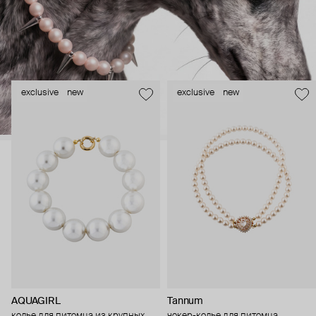
exclusive
new
exclusive
new
AQUAGIRL
Tannum
колье для питомца из крупных
чокер-колье для питомца