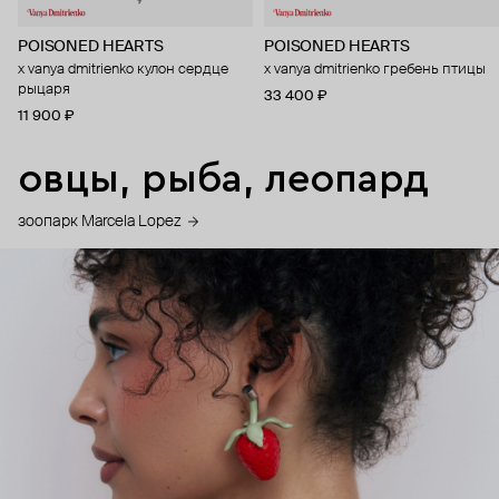
POISONED HEARTS
POISONED HEARTS
x vanya dmitrienko кулон сердце
x vanya dmitrienko гребень птицы
рыцаря
33 400 ₽
11 900 ₽
овцы, рыба, леопард
зоопарк Marcela Lopez