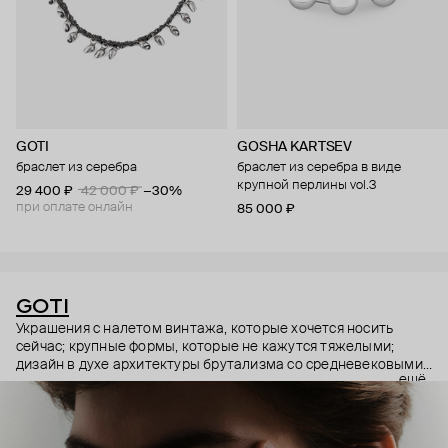
GOTI
GOSHA KARTSEV
браслет из серебра
браслет из серебра в виде
крупной перлины vol.3
29 400 ₽
42 000 ₽
−30%
при оплате онлайн
85 000 ₽
GOTI
Украшения с налетом винтажа, которые хочется носить
сейчас; крупные формы, которые не кажутся тяжелыми;
дизайн в духе архитектуры брутализма со средневековыми
ещё
символами – эстетика итальянского бренда GOTI строится
на красивых парадоксах. Парадоксах, которые не
замечаешь, потому что элементы каждого украшения
складываются максимально гармонично.