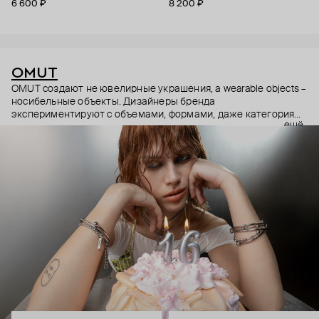
6 600 ₽
8 200 ₽
OMUT
OMUT создают не ювелирные украшения, а wearable objects –
носибельные объекты. Дизайнеры бренда
экспериментируют с объемами, формами, даже категориями
ещё
украшений (цепи – не только на шею, но и на тело). В
результате получаются лаконичные украшения, но всегда с
неожиданными деталями: колье с пирсингом, шипованные
сердца и серьги-цепи. Украшения OMUT носят стилисты,
музыкальные исполнители и лидеры мнений: Алексей
Сухарев, Андрей Toxi$, Валя Карнавал и многие другие.
Эксклюзивно для Poison Drop бренд выпустил коллекцию
HOLD YOUR HORSES (Придержи своих коней),
вдохновленную удилами для контроля лошадей: не через
силу, а через точность давления.