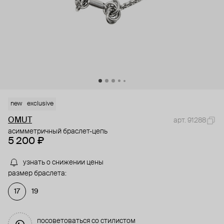
new
exclusive
OMUT
арт. 91288
асимметричный браслет-цепь
5 200 ₽
узнать о снижении цены
размер браслета:
17
19
посоветоваться со стилистом