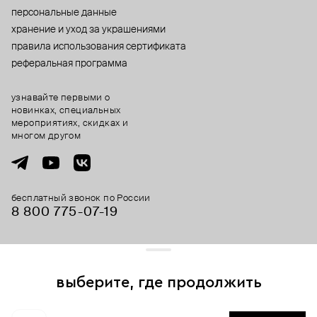
персональные данные
хранение и уход за украшениями
правила использования сертификата
реферальная программа
узнавайте первыми о
новинках, специальных
мероприятиях, скидках и
многом другом
бесплатный звонок по России
8 800 775⁠-07⁠-19
© 2013-2026 ООО «Пойзон Дроп».
все права защищены.
выберите, где продолжить
Для хорошей работы сайта мы используем файлы cookies