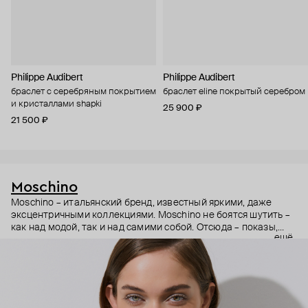
Philippe Audibert
Philippe Audibert
браслет с серебряным покрытием
браслет eline покрытый серебром
и кристаллами shapki
25 900 ₽
21 500 ₽
Moschino
Moschino – итальянский бренд, известный яркими, даже
эксцентричными коллекциями. Moschino не боятся шутить –
как над модой, так и над самими собой. Отсюда – показы,
ещё
мгновенно становящиеся главными событиями, вирусные
выходы селебрити (помните Кэти Перри в платье-люстре на
бале Института костюма Met Gala в 2019 году?) и
коллаборации с самыми неожиданными кандидатами, от
«Улицы Сезам» до The Sims. Украшения бренда –
гипертрофированно праздничные, практически