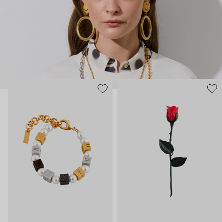
нарисованные: с кристаллами размером с ладонь и будто бы
расплавленными сердцами.