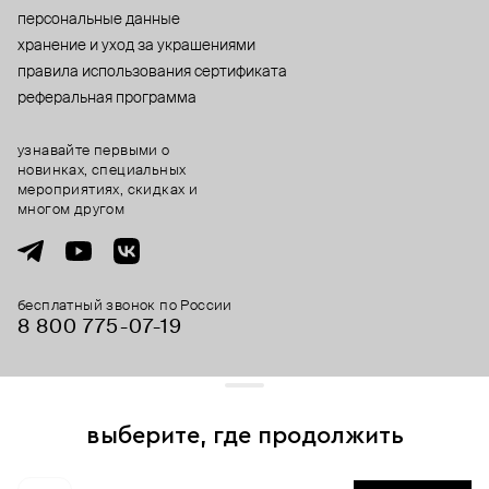
персональные данные
хранение и уход за украшениями
правила использования сертификата
реферальная программа
узнавайте первыми о
новинках, специальных
мероприятиях, скидках и
многом другом
бесплатный звонок по России
8 800 775⁠-07⁠-19
© 2013-2026 ООО «Пойзон Дроп».
все права защищены.
выберите, где продолжить
Для хорошей работы сайта мы используем файлы cookies