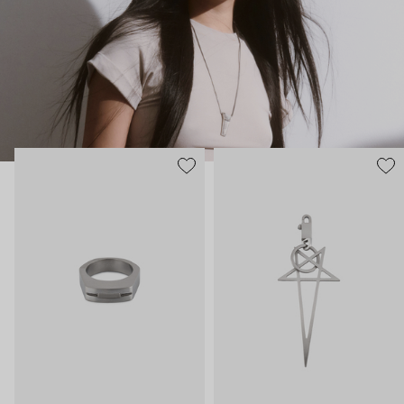
непривычное, а не только конвенционально красивое. В
украшениях бренда этот бунтарский подход повторяется.
Кольца – непривычно большие, с острыми деталями, каффы –
массивные и черненые, браслеты – угловатые и увесистые
даже на вид. Тем, кто готов выдержать всю тяжесть высокой
моды.