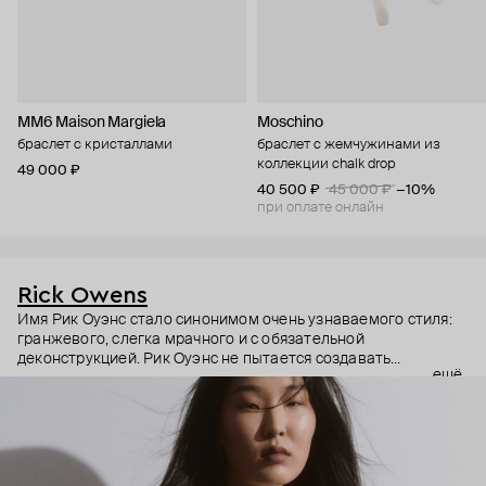
MM6 Maison Margiela
Moschino
браслет с кристаллами
браслет с жемчужинами из
коллекции chalk drop
49 000 ₽
40 500 ₽
45 000 ₽
−10%
при оплате онлайн
Rick Owens
Имя Рик Оуэнс стало синонимом очень узнаваемого стиля:
гранжевого, слегка мрачного и с обязательной
деконструкцией. Рик Оуэнс не пытается создавать
ещё
трендовое, но будто бы гнет свою линию. Вещи из дорогих
материалов специально делает сразу потрепанными. Не
обновляет коллекции, а перевыпускает по множеству раз
культовые модели бренда. Из показов делает настоящие
перформансы. И да, за такое отношение бренд полюбили во
всем мире. Rick Owens – для тех, кто ценит концептуальное и