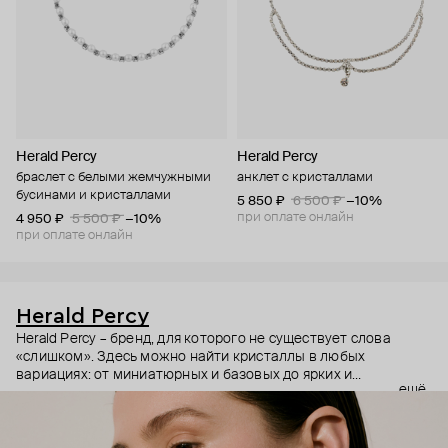
Herald Percy
Herald Percy
браслет с белыми жемчужными
анклет с кристаллами
бусинами и кристаллами
5 850 ₽
6 500 ₽
−10%
при оплате онлайн
4 950 ₽
5 500 ₽
−10%
при оплате онлайн
Herald Percy
Herald Percy – бренд, для которого не существует слова
«слишком». Здесь можно найти кристаллы в любых
вариациях: от миниатюрных и базовых до ярких и
ещё
массивных, которые сразу становятся главным элементом
образа. Героиня бренда – девушка из мегаполиса, которой
нужно как минимум 25 часов в сутках, чтобы все успеть, и
внушительный арсенал украшений, чтобы, поменяв серьги,