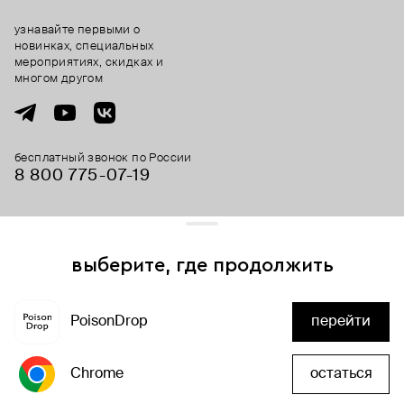
узнавайте первыми о
новинках, специальных
мероприятиях, скидках и
многом другом
бесплатный звонок по России
8 800 775⁠-07⁠-19
© 2013-2026 ООО «Пойзон Дроп».
все права защищены.
выберите, где продолжить
Для хорошей работы сайта мы используем файлы cookies
и сервисы аналитики. Продолжая его использование,
PoisonDrop
перейти
вы соглашаетесь с нашим
положением об обработке
добавить в корзину
персональных данных
Chrome
остаться
хорошо