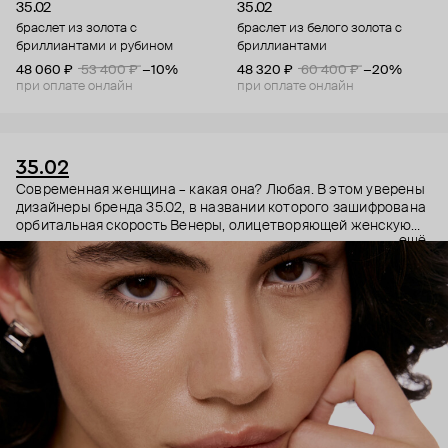
35.02
35.02
браслет из золота с
браслет из белого золота с
бриллиантами и рубином
бриллиантами
48 060 ₽
53 400 ₽
−10%
48 320 ₽
60 400 ₽
−20%
при оплате онлайн
при оплате онлайн
35.02
Современная женщина – какая она? Любая. В этом уверены
дизайнеры бренда 35.02, в названии которого зашифрована
орбитальная скорость Венеры, олицетворяющей женскую
ещё
энергию. Поэтому в украшениях 35.02 сочетается, казалось
бы, несочетаемое – все грани характера. Женственность и
строгость, плавные линии с графичными силуэтами,
современность и классика. В этих украшениях сплетаются
две стороны характера. Черные бриллианты –
таинственность, спрятанная в глубине личности. А белые –
ясная частица нашей души, все светлое, что в нас есть.
Украшения 35.02 – ваш рассказ о себе без слов.