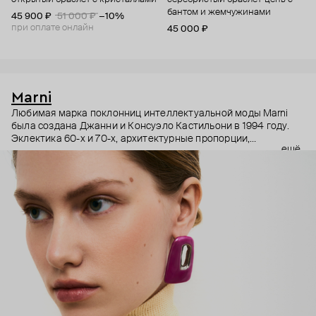
бантом и жемчужинами
45 900 ₽
51 000 ₽
−10%
при оплате онлайн
45 000 ₽
Marni
Любимая марка поклонниц интеллектуальной моды Marni
была создана Джанни и Консуэло Кастильони в 1994 году.
Эклектика 60-х и 70-х, архитектурные пропорции,
ещё
необычный взгляд на простые силуэты и, разумеется,
заметные украшения – Дом Marni уже двадцать лет верен
своему неподражаемому почерку, а коллаборации с
молодыми художниками привносят в него новые штрихи.