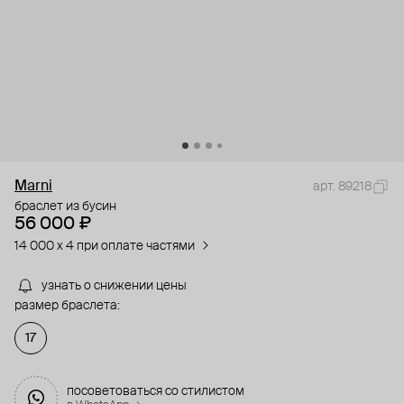
Marni
арт. 89218
браслет из бусин
56 000 ₽
14 000 x 4 при оплате частями
узнать о снижении цены
размер браслета:
17
посоветоваться со стилистом