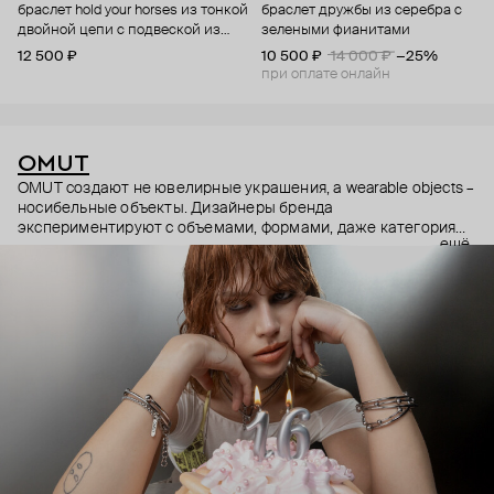
браслет hold your horses из тонкой
браслет дружбы из серебра с
двойной цепи с подвеской из
зелеными фианитами
бронзы с родиевым покрытием
12 500 ₽
10 500 ₽
14 000 ₽
−25%
при оплате онлайн
OMUT
OMUT создают не ювелирные украшения, а wearable objects –
носибельные объекты. Дизайнеры бренда
экспериментируют с объемами, формами, даже категориями
ещё
украшений (цепи – не только на шею, но и на тело). В
результате получаются лаконичные украшения, но всегда с
неожиданными деталями: колье с пирсингом, шипованные
сердца и серьги-цепи. Украшения OMUT носят стилисты,
музыкальные исполнители и лидеры мнений: Алексей
Сухарев, Андрей Toxi$, Валя Карнавал и многие другие.
Эксклюзивно для Poison Drop бренд выпустил коллекцию
HOLD YOUR HORSES (Придержи своих коней),
вдохновленную удилами для контроля лошадей: не через
силу, а через точность давления.