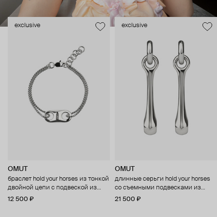
exclusive
exclusive
OMUT
OMUT
браслет hold your horses из тонкой
длинные серьги hold your horses
двойной цепи с подвеской из
со съемными подвесками из
бронзы с родиевым покрытием
бронзы с родиевым покрытием
12 500 ₽
21 500 ₽