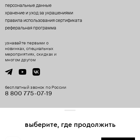
персональные данные
хранение и уход за украшениями
правила использования сертификата
реферальная программа
узнавайте первыми о
новинках, специальных
мероприятиях, скидках и
многом другом
бесплатный звонок по России
8 800 775⁠-07⁠-19
© 2013-2026 ООО «Пойзон Дроп».
все права защищены.
выберите, где продолжить
Для хорошей работы сайта мы используем файлы cookies