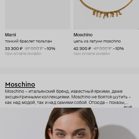
Marni
Moschino
тонкий браслет тюльпан
цепь из латуни moschino
33 300 ₽
37 000 ₽
−10%
42 300 ₽
47 000 ₽
−10%
при оплате онлайн
при оплате онлайн
Moschino
Moschino – итальянский бренд, известный яркими, даже
эксцентричными коллекциями. Moschino не боятся шутить –
как над модой, так и над самими собой. Отсюда – показы,
ещё
мгновенно становящиеся главными событиями, вирусные
выходы селебрити (помните Кэти Перри в платье-люстре на
бале Института костюма Met Gala в 2019 году?) и
коллаборации с самыми неожиданными кандидатами, от
«Улицы Сезам» до The Sims. Украшения бренда –
гипертрофированно праздничные, практически