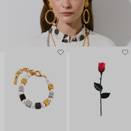
нарисованные: с кристаллами размером с ладонь и будто бы
расплавленными сердцами.