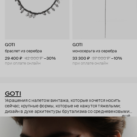
GOTI
GOTI
браслет из серебра
моносерьга из серебра
29 400 ₽
42 000 ₽
−30%
33 300 ₽
37 000 ₽
−10%
при оплате онлайн
при оплате онлайн
GOTI
Украшения с налетом винтажа, которые хочется носить
сейчас; крупные формы, которые не кажутся тяжелыми;
дизайн в духе архитектуры брутализма со средневековыми
ещё
символами – эстетика итальянского бренда GOTI строится
на красивых парадоксах. Парадоксах, которые не
замечаешь, потому что элементы каждого украшения
складываются максимально гармонично.