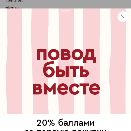
гарантии
оферта
персональные данные
хранение и уход за украшениями
правила использования сертификата
реферальная программа
повод
узнавайте первыми о
новинках, специальных
мероприятиях, скидках и
быть
многом другом
вместе
бесплатный звонок по России
8 800 775⁠-07⁠-19
© 2013-2026 ООО «Пойзон Дроп».
все права защищены.
20% баллами
выберите, где продолжить