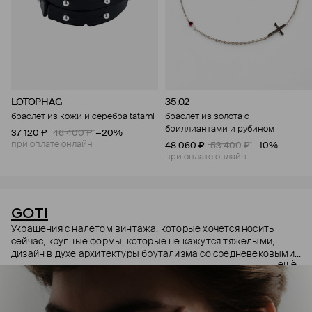
LOTOPHAG
35.02
браслет из кожи и серебра tatami
браслет из золота с
бриллиантами и рубином
37 120 ₽
46 400 ₽
−20%
при оплате онлайн
48 060 ₽
53 400 ₽
−10%
при оплате онлайн
GOTI
Украшения с налетом винтажа, которые хочется носить
сейчас; крупные формы, которые не кажутся тяжелыми;
дизайн в духе архитектуры брутализма со средневековыми
ещё
символами – эстетика итальянского бренда GOTI строится
на красивых парадоксах. Парадоксах, которые не
замечаешь, потому что элементы каждого украшения
складываются максимально гармонично.