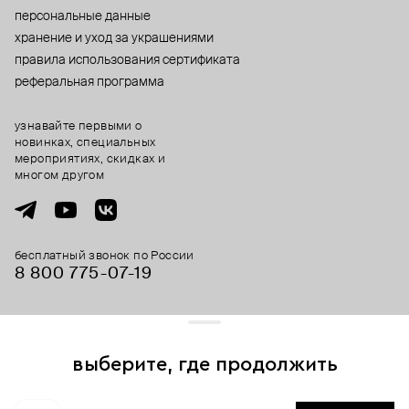
персональные данные
хранение и уход за украшениями
правила использования сертификата
реферальная программа
узнавайте первыми о
новинках, специальных
мероприятиях, скидках и
многом другом
бесплатный звонок по России
8 800 775⁠-07⁠-19
© 2013-2026 ООО «Пойзон Дроп».
все права защищены.
выберите, где продолжить
Для хорошей работы сайта мы используем файлы cookies