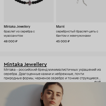
Mintaka Jewellery
Marni
браслет из серебра с
серебристый браслет-цепь с
муассанитом
бантом и жемчужинами
48 000 ₽
45 000 ₽
Mintaka Jewellery
Mintaka – российский бренд минималистичных украшений из
серебра. Драгоценные камни и небрежные, почти
природные формы, черненое серебро и тонкие струящиеся
ещё
цепи – в этих украшениях дизайнеры соединили силу и
нежность, авангардные детали и классический дизайн.
Какую часть вашего характера они подчеркнут? Выбор за
вами.