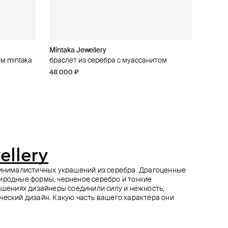
Mintaka Jewellery
Secrets
Secrets
Secrets
м mintaka
м
«верховная
е из
браслет из серебра с муассанитом
радужный браслет из серебра с лунным
перстень из серебра с финифтью
серьги из серебра с финифтью
камнем
«императрица» и топазами
«императрица» и топазами
48 000 ₽
21 900 ₽
67 900 ₽
87 900 ₽
ellery
минималистичных украшений из серебра. Драгоценные
иродные формы, черненое серебро и тонкие
рашениях дизайнеры соединили силу и нежность,
ческий дизайн. Какую часть вашего характера они