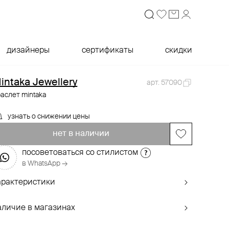
дизайнеры
сертификаты
скидки
intaka Jewellery
арт. 57090
аслет mintaka
узнать о снижении цены
нет в наличии
посоветоваться со стилистом
в WhatsApp →
арактеристики
аличие в магазинах