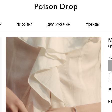
о
пирсинг
для мужчин
тренды
M
бр
х
н