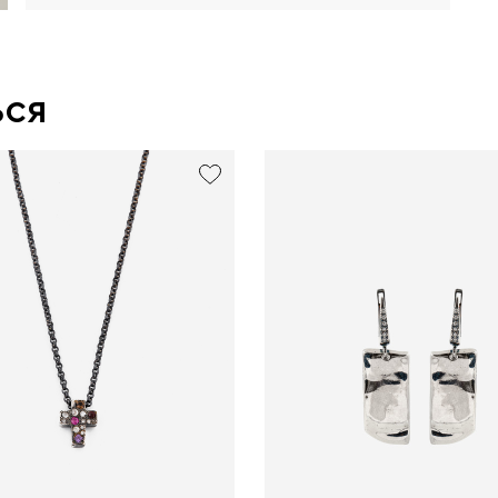
ься
exclusive