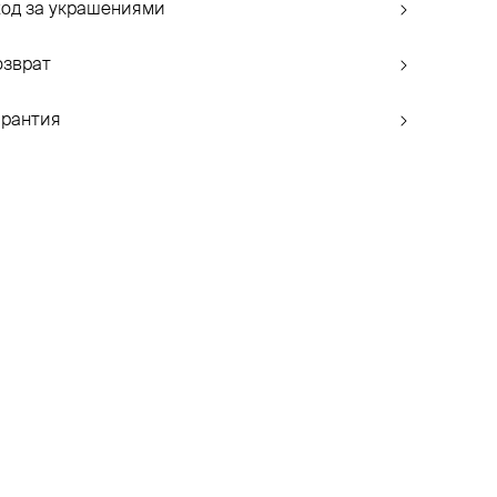
ход за украшениями
озврат
арантия