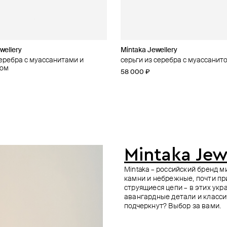
wellery
Mintaka Jewellery
Mintaka Jewellery
Secrets
Moonka
серебра с муассанитами и
й браслет из серебра с
 серебра с финифтью «звезда» и
серебра с финифтью «верховная
серьги из серебра с муассанито
колье из серебра с муассанито
серьги из серебра с финифтью 
серьги-сердца из серебра с пав
зом
и
топазами
жрица» и топазами
топазов
58 000 ₽
82 000 ₽
87 900 ₽
59 400 ₽
Mintaka Jew
Mintaka – российский бренд 
камни и небрежные, почти пр
струящиеся цепи – в этих ук
авангардные детали и класси
подчеркнут? Выбор за вами.