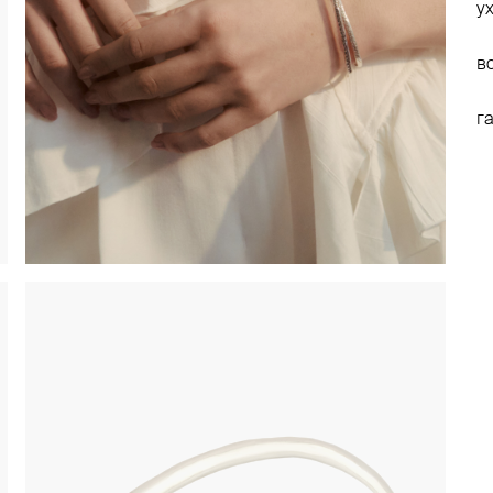
у
в
г