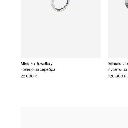
Mintaka Jewellery
Mintaka Jewellery
Mintaka Je
Mintaka Je
кольцо из серебра
колье из серебра с муассанитом
пусеты из
кольцо из
22 000 ₽
28 000 ₽
120 000 ₽
48 000 ₽