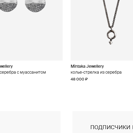
wellery
wellery
Mintaka Jewellery
Mintaka Jewellery
 серебра с муассанитом
 серебра с муассанитом
колье-стрелка из серебра
колье из серебра
48 000 ₽
28 000 ₽
подписчики 