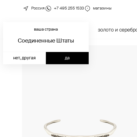
Россия
+7 495 255 1533
магазины
ваша страна
новинки
каталог
золото и серебр
Соединенные Штаты
нет, другая
да