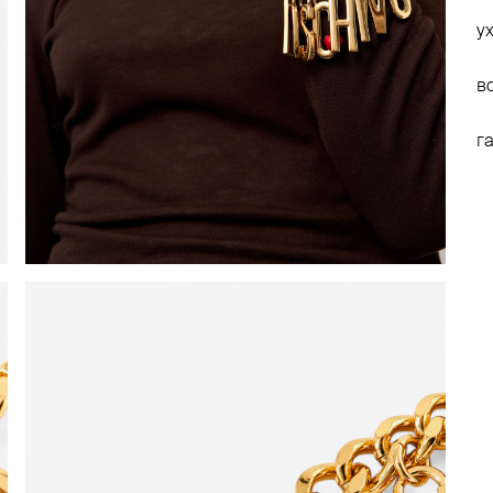
у
в
г