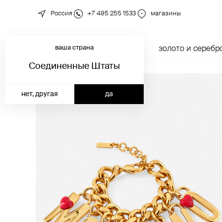
Россия
+7 495 255 1533
магазины
ваша страна
новинки
каталог
золото и серебр
Соединенные Штаты
нет, другая
да