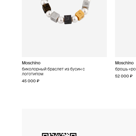
Moschino
Moschino
Moschino
Moschino
биколорный браслет из бусин с
кольцо «сердце»
брошь «ро
асимметри
логотипом
37 000 ₽
52 000 ₽
42 000 ₽
45 000 ₽