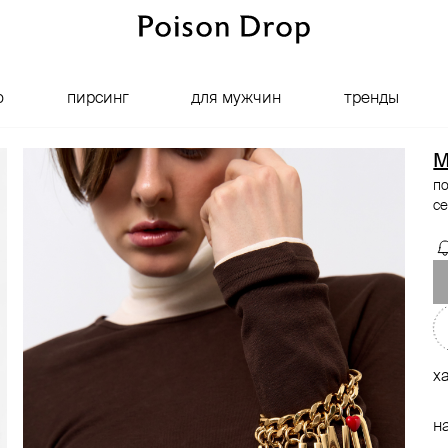
о
пирсинг
для мужчин
тренды
M
по
с
х
н