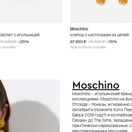
Moschino
MM6 Maison Margiela
Marni
Hugo Kreit
раслет с игольницей
ердце»
nel
schino с подвесками
клипсы с кисточками из цепей
золотистый жесткий браслет
брелок «кошка»
позолоченный браслет из латуни 
49 500 ₽
70 000 ₽
−10%
−20%
67 950 ₽
60 000 ₽
56 000 ₽
42 000 ₽
75 500 ₽
−10%
е онлайн
е онлайн
при оплате онлайн
Moschino
Moschino – итальянский брен
коллекциями. Moschino не боя
Отсюда – показы, мгновенно
селебрити (помните Кэти Пер
Gala в 2019 году?) и коллаб
Сезам» до The Sims. Украшен
практически нарисованные: с
расплавленными сердцами.