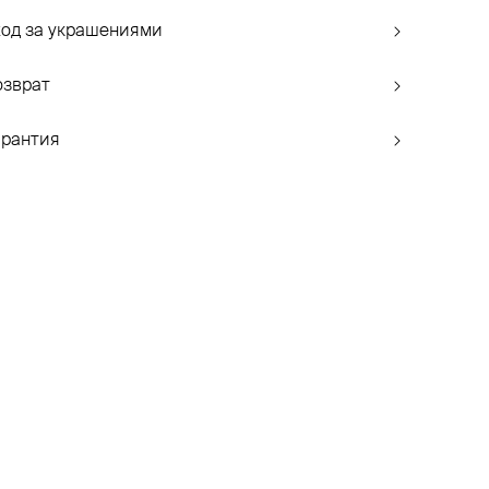
ход за украшениями
озврат
арантия