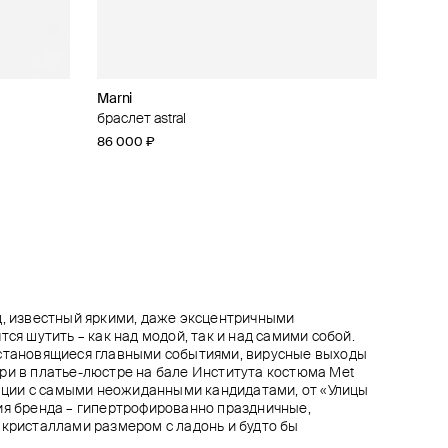
Marni
Swarovski
L'VIBE
Brosway
nail twist
браслет astral
позолоченное колье с подвеской mesmera
серьги-пусеты из золота с грантами и
позолоченный браслет с подвесками
фианитами
chakra
86 000 ₽
14 600 ₽
80 700 ₽
6 900 ₽
д, известный яркими, даже эксцентричными
тся шутить – как над модой, так и над самими собой.
 становящиеся главными событиями, вирусные выходы
ри в платье-люстре на бале Института костюма Met
орации с самыми неожиданными кандидатами, от «Улицы
ия бренда – гипертрофированно праздничные,
 кристаллами размером с ладонь и будто бы