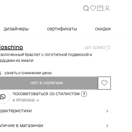
дизайнеры
сертификаты
скидки
oschino
арт. 62480
золоченный браслет с логотипной подвеской и
ердцами из эмали
узнать о снижении цены
нет в наличии
посоветоваться со стилистом
в WhatsApp →
арактеристики
аличие в магазинах