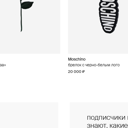
Moschino
Moschino
за»
чные серьги из бусин
брелок с черно-белым лого
брелок с кошельком
20 000 ₽
47 000 ₽
подписчики 
знают, каки