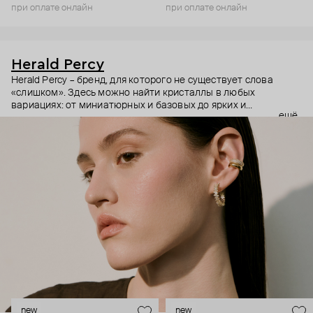
при оплате онлайн
при оплате онлайн
Herald Percy
Herald Percy – бренд, для которого не существует слова
«слишком». Здесь можно найти кристаллы в любых
вариациях: от миниатюрных и базовых до ярких и
ещё
массивных, которые сразу становятся главным элементом
образа. Героиня бренда – девушка из мегаполиса, которой
нужно как минимум 25 часов в сутках, чтобы все успеть, и
внушительный арсенал украшений, чтобы, поменяв серьги,
поехать на вечеринку сразу из офиса.
new
new