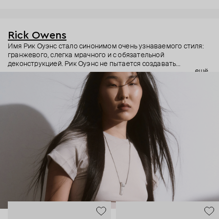
Rick Owens
Имя Рик Оуэнс стало синонимом очень узнаваемого стиля:
гранжевого, слегка мрачного и с обязательной
деконструкцией. Рик Оуэнс не пытается создавать
ещё
трендовое, но будто бы гнет свою линию. Вещи из дорогих
материалов специально делает сразу потрепанными. Не
обновляет коллекции, а перевыпускает по множеству раз
культовые модели бренда. Из показов делает настоящие
перформансы. И да, за такое отношение бренд полюбили во
всем мире. Rick Owens – для тех, кто ценит концептуальное и
непривычное, а не только конвенционально красивое. В
украшениях бренда этот бунтарский подход повторяется.
Кольца – непривычно большие, с острыми деталями, каффы –
массивные и черненые, браслеты – угловатые и увесистые
даже на вид. Тем, кто готов выдержать всю тяжесть высокой
моды.