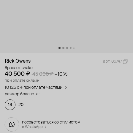
Rick Owens
арт. 85747
браслет snake
40 500 ₽
45 000 ₽
−10%
при оплате онлайн
10 125 x 4 при оплате частями
размер браслета:
18
20
посоветоваться со стилистом
в WhatsApp →