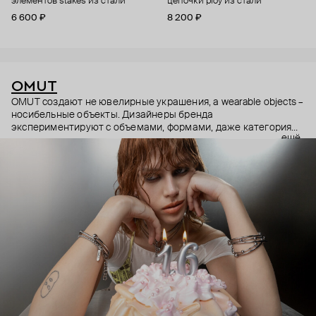
элементов stakes из стали
цепочки ploy из стали
6 600 ₽
8 200 ₽
OMUT
OMUT создают не ювелирные украшения, а wearable objects –
носибельные объекты. Дизайнеры бренда
экспериментируют с объемами, формами, даже категориями
ещё
украшений (цепи – не только на шею, но и на тело). В
результате получаются лаконичные украшения, но всегда с
неожиданными деталями: колье с пирсингом, шипованные
сердца и серьги-цепи. Украшения OMUT носят стилисты,
музыкальные исполнители и лидеры мнений: Алексей
Сухарев, Андрей Toxi$, Валя Карнавал и многие другие.
Эксклюзивно для Poison Drop бренд выпустил коллекцию
HOLD YOUR HORSES (Придержи своих коней),
вдохновленную удилами для контроля лошадей: не через
силу, а через точность давления.