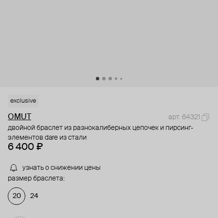
exclusive
OMUT
арт. 64321
двойной браслет из разнокалиберных цепочек и пирсинг-
элементов dare из стали
6 400 ₽
узнать о снижении цены
размер браслета:
20
24