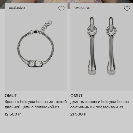
exclusive
exclusive
OMUT
OMUT
браслет hold your horses из тонкой
длинные серьги hold your horses
двойной цепи с подвеской из
со съемными подвесками из
бронзы с родиевым покрытием
бронзы с родиевым покрытием
12 500 ₽
21 500 ₽