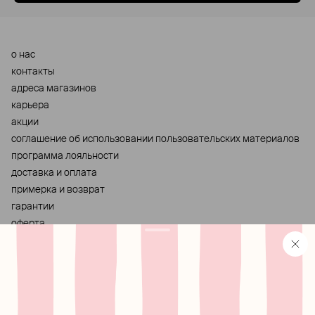
о нас
контакты
адреса магазинов
карьера
акции
cоглашение об использовании пользовательских материалов
программа лояльности
доставка и оплата
примерка и возврат
гарантии
оферта
персональные данные
хранение и уход за украшениями
правила использования сертификата
реферальная программа