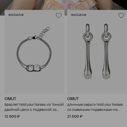
exclusive
exclusive
OMUT
OMUT
браслет hold your horses из тонкой
длинные серьги hold your horses
двойной цепи с подвеской из
со съемными подвесками из
бронзы с родиевым покрытием
бронзы с родиевым покрытием
12 500 ₽
21 500 ₽