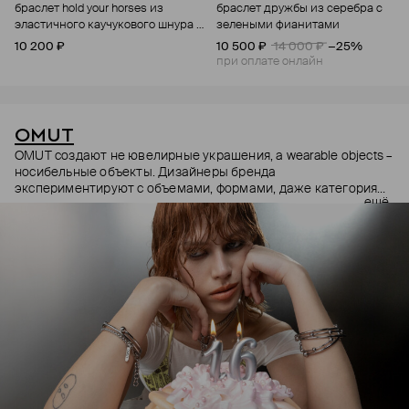
браслет hold your horses из
браслет дружбы из серебра с
эластичного каучукового шнура с
зелеными фианитами
подвеской из бронзы с родиевым
10 200 ₽
10 500 ₽
14 000 ₽
−25%
покрытием
при оплате онлайн
OMUT
OMUT создают не ювелирные украшения, а wearable objects –
носибельные объекты. Дизайнеры бренда
экспериментируют с объемами, формами, даже категориями
ещё
украшений (цепи – не только на шею, но и на тело). В
результате получаются лаконичные украшения, но всегда с
неожиданными деталями: колье с пирсингом, шипованные
сердца и серьги-цепи. Украшения OMUT носят стилисты,
музыкальные исполнители и лидеры мнений: Алексей
Сухарев, Андрей Toxi$, Валя Карнавал и многие другие.
Эксклюзивно для Poison Drop бренд выпустил коллекцию
HOLD YOUR HORSES (Придержи своих коней),
вдохновленную удилами для контроля лошадей: не через
силу, а через точность давления.