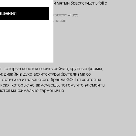
льонами
есами love
серебристый мятый браслет-цепь foil с
браслет black pippa из серебра с агатом
браслет-цепь из серебра с перламутром и
браслет margiela 6
логотипом
винтажным стеклом
48 900 ₽
43 200 ₽
48 000 ₽
−10%
ашения
43 650 ₽
31 500 ₽
35 000 ₽
48 500 ₽
−10%
−10%
при оплате онлайн
при оплате онлайн
при оплате онлайн
, которые хочется носить сейчас; крупные формы,
; дизайн в духе архитектуры брутализма со
эстетика итальянского бренда GOTI строится на
ксах, которые не замечаешь, потому что элементы
ются максимально гармонично.