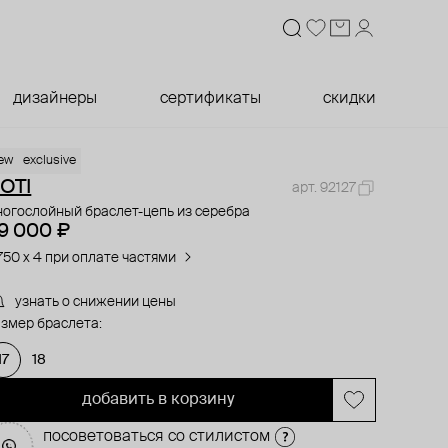
дизайнеры
сертификаты
скидки
ew
exclusive
OTI
арт. 92127
ногослойный браслет-цепь из серебра
9 000 ₽
750 x 4 при оплате частями
узнать о снижении цены
змер браслета:
17
18
добавить в корзину
посоветоваться со стилистом