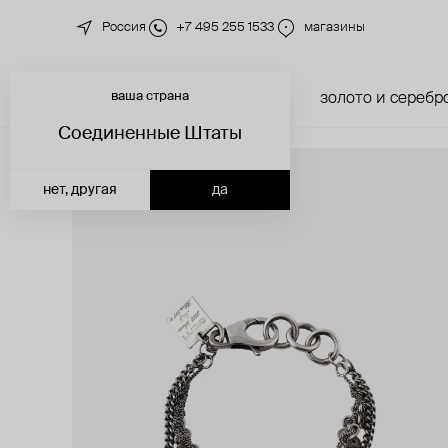
Россия
+7 495 255 1533
магазины
ваша страна
новинки
каталог
золото и серебр
Соединенные Штаты
нет, другая
да