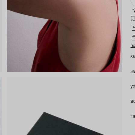
по
х
н
у
в
г