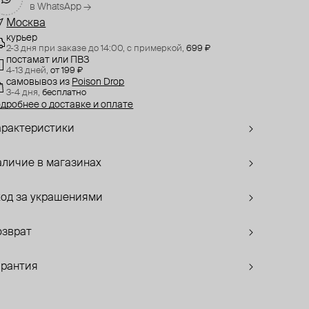
в WhatsApp →
Москва
курьер
2-3 дня при заказе до 14:00,
с примеркой,
699 ₽
постамат или ПВЗ
4-13 дней,
от 199 ₽
самовывоз
из
Poison Drop
3-4 дня,
бесплатно
дробнее о доставке и оплате
арактеристики
аличие в магазинах
ход за украшениями
озврат
арантия