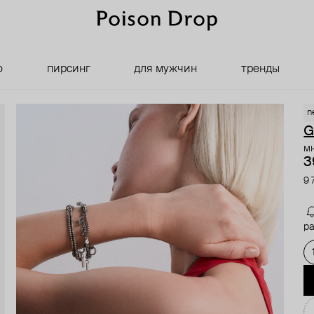
о
пирсинг
для мужчин
тренды
n
G
м
3
9 
ра