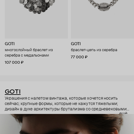
GOTI
GOTI
многослойный браслет из
браслет-цепь из серебра
серебра с медальонами
77 000 ₽
107 000 ₽
GOTI
Украшения с налетом винтажа, которые хочется носить
сейчас; крупные формы, которые не кажутся тяжелыми;
дизайн в духе архитектуры брутализма со средневековыми
ещё
символами – эстетика итальянского бренда GOTI строится
на красивых парадоксах. Парадоксах, которые не
замечаешь, потому что элементы каждого украшения
складываются максимально гармонично.