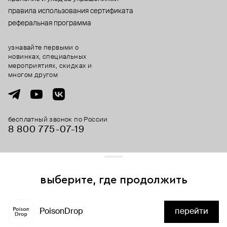
правила использования сертификата
реферальная программа
узнавайте первыми о
новинках, специальных
мероприятиях, скидках и
многом другом
бесплатный звонок по России
8 800 775⁠-07⁠-19
© 2013-2026 ООО «Пойзон Дроп».
все права защищены.
выберите, где продолжить
Для хорошей работы сайта мы используем файлы cookies
и сервисы аналитики. Продолжая его использование,
PoisonDrop
перейти
вы соглашаетесь с нашим
положением об обработке
нет в наличии