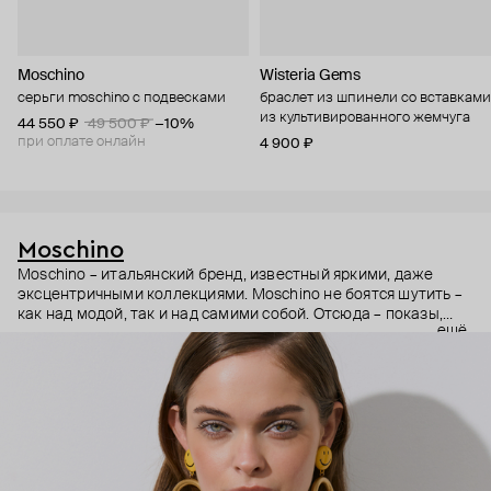
Moschino
Wisteria Gems
серьги moschino с подвесками
браслет из шпинели со вставками
из культивированного жемчуга
44 550 ₽
49 500 ₽
−10%
при оплате онлайн
4 900 ₽
Moschino
Moschino – итальянский бренд, известный яркими, даже
эксцентричными коллекциями. Moschino не боятся шутить –
как над модой, так и над самими собой. Отсюда – показы,
ещё
мгновенно становящиеся главными событиями, вирусные
выходы селебрити (помните Кэти Перри в платье-люстре на
бале Института костюма Met Gala в 2019 году?) и
коллаборации с самыми неожиданными кандидатами, от
«Улицы Сезам» до The Sims. Украшения бренда –
гипертрофированно праздничные, практически
нарисованные: с кристаллами размером с ладонь и будто бы
расплавленными сердцами.