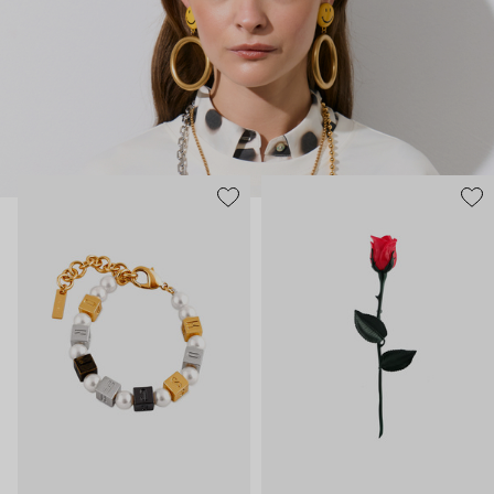
нарисованные: с кристаллами размером с ладонь и будто бы
расплавленными сердцами.