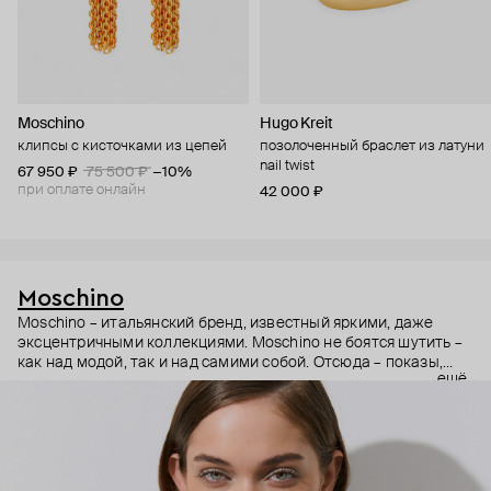
Moschino
Hugo Kreit
клипсы с кисточками из цепей
позолоченный браслет из латуни
nail twist
67 950 ₽
75 500 ₽
−10%
при оплате онлайн
42 000 ₽
Moschino
Moschino – итальянский бренд, известный яркими, даже
эксцентричными коллекциями. Moschino не боятся шутить –
как над модой, так и над самими собой. Отсюда – показы,
ещё
мгновенно становящиеся главными событиями, вирусные
выходы селебрити (помните Кэти Перри в платье-люстре на
бале Института костюма Met Gala в 2019 году?) и
коллаборации с самыми неожиданными кандидатами, от
«Улицы Сезам» до The Sims. Украшения бренда –
гипертрофированно праздничные, практически