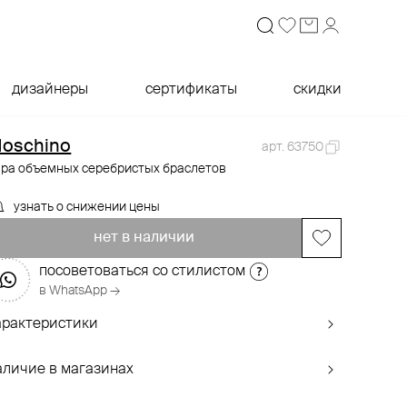
дизайнеры
сертификаты
скидки
oschino
арт. 63750
ара объемных серебристых браслетов
узнать о снижении цены
нет в наличии
посоветоваться со стилистом
в WhatsApp →
арактеристики
аличие в магазинах