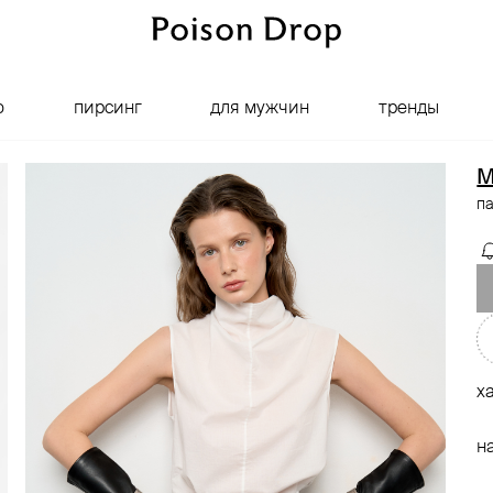
о
пирсинг
для мужчин
тренды
M
п
х
н