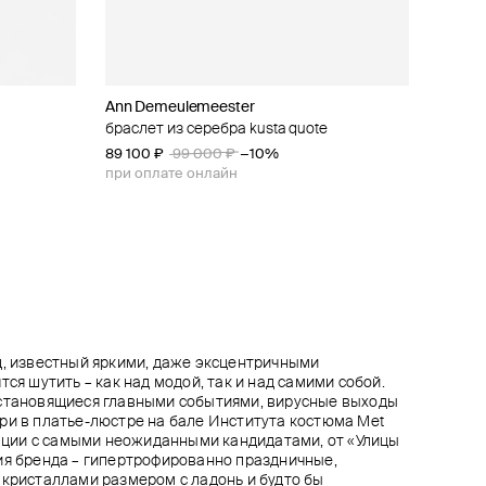
Ann Demeulemeester
Aloud
Ann Demeulemeester
Diesel
er
браслет из серебра kusta quote
жесткий серебристый браслет-цепь
браслет rein minimalistic squared
многослойный браслет-цепь diesel
89 100 ₽
8 280 ₽
40 800 ₽
18 000 ₽
9 200 ₽
99 000 ₽
51 000 ₽
−10%
−10%
−20%
при оплате онлайн
при оплате онлайн
при оплате онлайн
д, известный яркими, даже эксцентричными
тся шутить – как над модой, так и над самими собой.
 становящиеся главными событиями, вирусные выходы
ри в платье-люстре на бале Института костюма Met
орации с самыми неожиданными кандидатами, от «Улицы
ия бренда – гипертрофированно праздничные,
 кристаллами размером с ладонь и будто бы