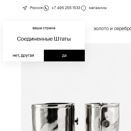
Россия
+7 495 255 1533
магазины
ваша страна
новинки
каталог
золото и серебр
Соединенные Штаты
нет, другая
да