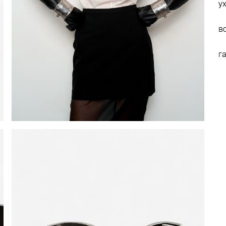
у
в
г