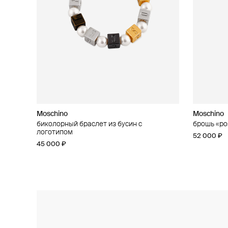
Moschino
Moschino
Moschino
Moschino
биколорный браслет из бусин с
кольцо «сердце»
брошь «ро
асимметри
логотипом
37 000 ₽
52 000 ₽
42 000 ₽
45 000 ₽