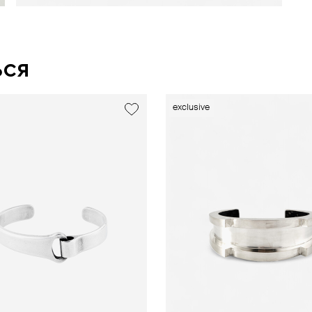
ься
exclusive
exclusive