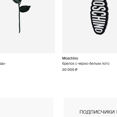
Moschino
Moschino
за»
чные серьги из бусин
брелок с черно-белым лого
брелок с кошельком
20 000 ₽
47 000 ₽
подписчики 