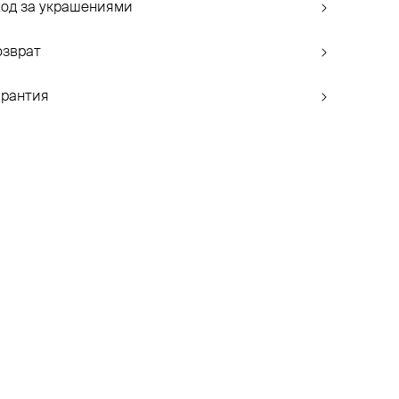
ход за украшениями
озврат
арантия