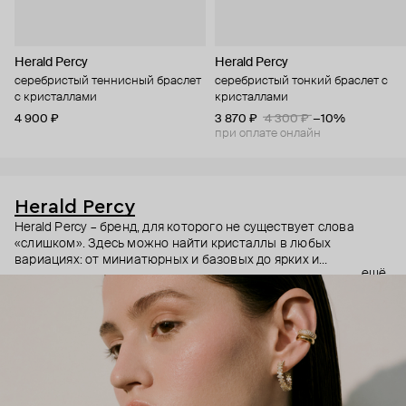
Herald Percy
Herald Percy
серебристый теннисный браслет
серебристый тонкий браслет с
с кристаллами
кристаллами
4 900 ₽
3 870 ₽
4 300 ₽
−10%
при оплате онлайн
Herald Percy
Herald Percy – бренд, для которого не существует слова
«слишком». Здесь можно найти кристаллы в любых
вариациях: от миниатюрных и базовых до ярких и
ещё
массивных, которые сразу становятся главным элементом
образа. Героиня бренда – девушка из мегаполиса, которой
нужно как минимум 25 часов в сутках, чтобы все успеть, и
внушительный арсенал украшений, чтобы, поменяв серьги,
поехать на вечеринку сразу из офиса.