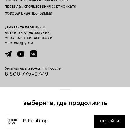
правила использования сертификата
реферальная программа
узнавайте первыми о
новинках, специальных
мероприятиях, скидках и
многом другом
бесплатный звонок по России
8 800 775⁠-07⁠-19
© 2013-2026 ООО «Пойзон Дроп».
все права защищены.
выберите, где продолжить
Для хорошей работы сайта мы используем файлы cookies
и сервисы аналитики. Продолжая его использование,
PoisonDrop
перейти
вы соглашаетесь с нашим
положением об обработке
нет в наличии