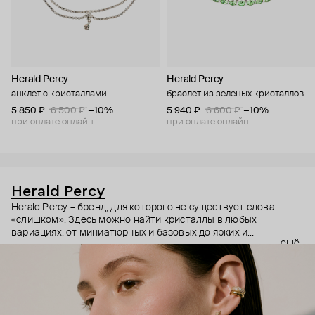
Herald Percy
Herald Percy
анклет с кристаллами
браслет из зеленых кристаллов
5 850 ₽
6 500 ₽
−10%
5 940 ₽
6 600 ₽
−10%
при оплате онлайн
при оплате онлайн
Herald Percy
Herald Percy – бренд, для которого не существует слова
«слишком». Здесь можно найти кристаллы в любых
вариациях: от миниатюрных и базовых до ярких и
ещё
массивных, которые сразу становятся главным элементом
образа. Героиня бренда – девушка из мегаполиса, которой
нужно как минимум 25 часов в сутках, чтобы все успеть, и
внушительный арсенал украшений, чтобы, поменяв серьги,
поехать на вечеринку сразу из офиса.