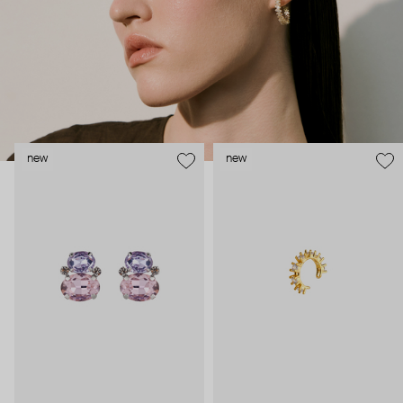
new
new