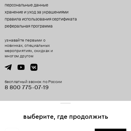
персональные данные
хранение и уход за украшениями
правила использования сертификата
реферальная программа
узнавайте первыми о
новинках, специальных
мероприятиях, скидках и
многом другом
бесплатный звонок по России
8 800 775⁠-07⁠-19
© 2013-2026 ООО «Пойзон Дроп».
все права защищены.
выберите, где продолжить
Для хорошей работы сайта мы используем файлы cookies