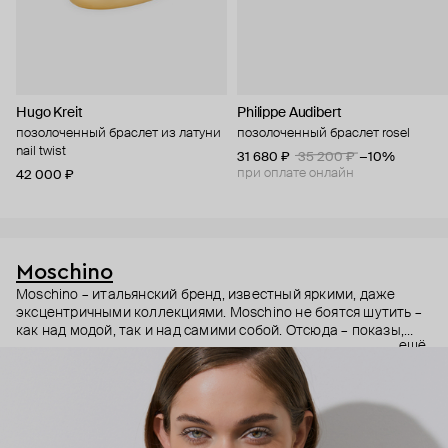
Hugo Kreit
Philippe Audibert
позолоченный браслет из латуни
позолоченный браслет rosel
nail twist
31 680 ₽
35 200 ₽
−10%
при оплате онлайн
42 000 ₽
Moschino
Moschino – итальянский бренд, известный яркими, даже
эксцентричными коллекциями. Moschino не боятся шутить –
как над модой, так и над самими собой. Отсюда – показы,
ещё
мгновенно становящиеся главными событиями, вирусные
выходы селебрити (помните Кэти Перри в платье-люстре на
бале Института костюма Met Gala в 2019 году?) и
коллаборации с самыми неожиданными кандидатами, от
«Улицы Сезам» до The Sims. Украшения бренда –
гипертрофированно праздничные, практически