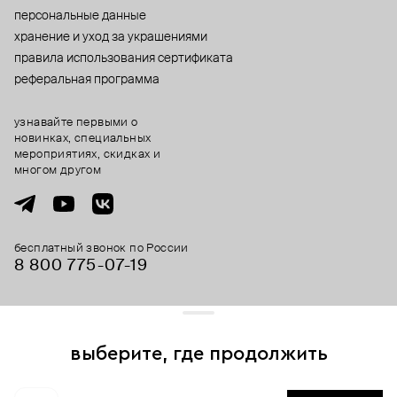
персональные данные
хранение и уход за украшениями
правила использования сертификата
реферальная программа
узнавайте первыми о
новинках, специальных
мероприятиях, скидках и
многом другом
бесплатный звонок по России
8 800 775⁠-07⁠-19
© 2013-2026 ООО «Пойзон Дроп».
все права защищены.
выберите, где продолжить
Для хорошей работы сайта мы используем файлы cookies