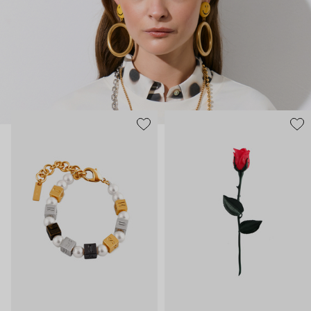
нарисованные: с кристаллами размером с ладонь и будто бы
расплавленными сердцами.