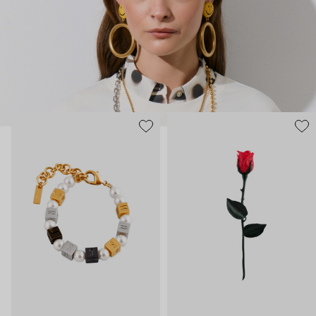
нарисованные: с кристаллами размером с ладонь и будто бы
расплавленными сердцами.