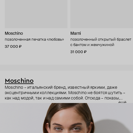
Moschino
Marni
позолоченная печатка «любовь»
позолоченный открытый браслет
с бантом и жемчужиной
37 000 ₽
31 000 ₽
Moschino
Moschino – итальянский бренд, известный яркими, даже
эксцентричными коллекциями. Moschino не боятся шутить –
как над модой, так и над самими собой. Отсюда – показы,
ещё
мгновенно становящиеся главными событиями, вирусные
выходы селебрити (помните Кэти Перри в платье-люстре на
бале Института костюма Met Gala в 2019 году?) и
коллаборации с самыми неожиданными кандидатами, от
«Улицы Сезам» до The Sims. Украшения бренда –
гипертрофированно праздничные, практически