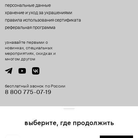
персональные данные
хранение и уход за украшениями
правила использования сертификата
реферальная программа
узнавайте первыми о
новинках, специальных
мероприятиях, скидках и
многом другом
бесплатный звонок по России
8 800 775⁠-07⁠-19
© 2013-2026 ООО «Пойзон Дроп».
все права защищены.
выберите, где продолжить
Для хорошей работы сайта мы используем файлы cookies