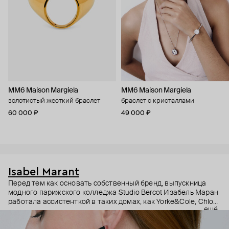
MM6 Maison Margiela
MM6 Maison Margiela
золотистый жесткий браслет
браслет с кристаллами
60 000 ₽
49 000 ₽
Isabel Marant
Перед тем как основать собственный бренд, выпускница
модного парижского колледжа Studio Bercot Изабель Маран
работала ассистенткой в таких домах, как Yorke&Cole, Chloe,
ещё
Yohji Yamamoto; создавала украшения и парфюм под маркой
Twen. В 1994 году, после нескольких наград, бренд Twen был