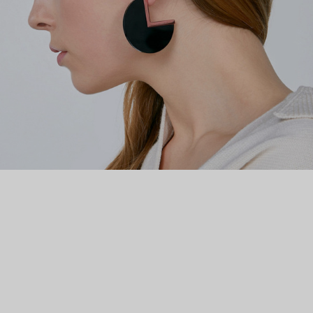
переименован в Isabel Marant – началась история именной
марки. Украшения Isabel Marant – недосказанность и french
touch: деликатные украшения, как будто найденные в
винтажной лавке, с подвесками-талисманами и яркими
деталями.