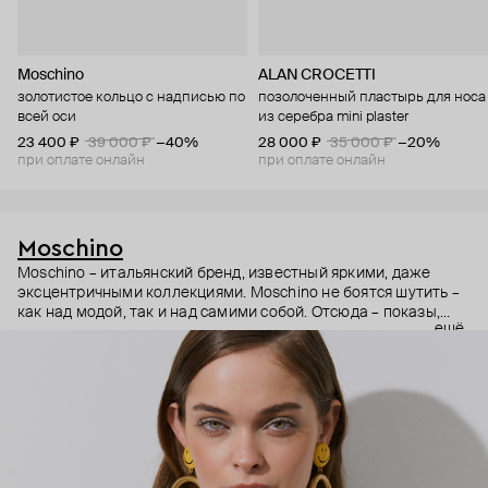
Moschino
ALAN CROCETTI
золотистое кольцо с надписью по
позолоченный пластырь для носа
всей оси
из серебра mini plaster
23 400 ₽
39 000 ₽
−40%
28 000 ₽
35 000 ₽
−20%
при оплате онлайн
при оплате онлайн
Moschino
Moschino – итальянский бренд, известный яркими, даже
эксцентричными коллекциями. Moschino не боятся шутить –
как над модой, так и над самими собой. Отсюда – показы,
ещё
мгновенно становящиеся главными событиями, вирусные
выходы селебрити (помните Кэти Перри в платье-люстре на
бале Института костюма Met Gala в 2019 году?) и
коллаборации с самыми неожиданными кандидатами, от
«Улицы Сезам» до The Sims. Украшения бренда –
гипертрофированно праздничные, практически
нарисованные: с кристаллами размером с ладонь и будто бы
расплавленными сердцами.