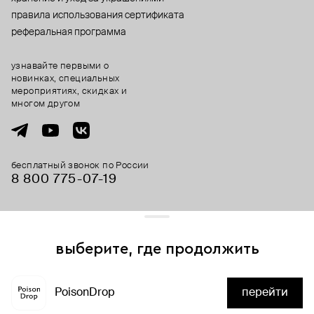
правила использования сертификата
реферальная программа
узнавайте первыми о
новинках, специальных
мероприятиях, скидках и
многом другом
бесплатный звонок по России
8 800 775⁠-07⁠-19
© 2013-2026 ООО «Пойзон Дроп».
все права защищены.
выберите, где продолжить
Для хорошей работы сайта мы используем файлы cookies
и сервисы аналитики. Продолжая его использование,
PoisonDrop
перейти
вы соглашаетесь с нашим
положением об обработке
нет в наличии