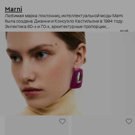
Marni
Любимая марка поклонниц интеллектуальной моды Marni
была создана Джанни и Консуэло Кастильони в 1994 году.
Эклектика 60-х и 70-х, архитектурные пропорции,
ещё
необычный взгляд на простые силуэты и, разумеется,
заметные украшения – Дом Marni уже двадцать лет верен
своему неподражаемому почерку, а коллаборации с
молодыми художниками привносят в него новые штрихи.