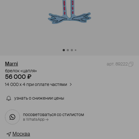
Marni
арт. 89222
брелок «цапля»
56 000 ₽
14 000 x 4 при оплате частями
узнать о снижении цены
посоветоваться со стилистом
в WhatsApp →
Москва