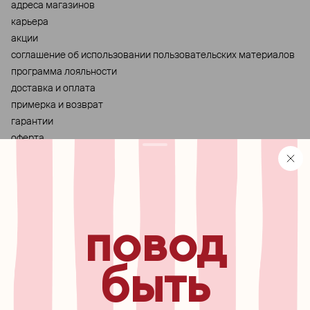
адреса магазинов
карьера
акции
cоглашение об использовании пользовательских материалов
программа лояльности
доставка и оплата
примерка и возврат
гарантии
оферта
персональные данные
хранение и уход за украшениями
правила использования сертификата
реферальная программа
повод
узнавайте первыми о
новинках, специальных
мероприятиях, скидках и
быть
многом другом