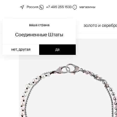
Россия
+7 495 255 1533
магазины
ваша страна
новинки
каталог
золото и серебр
Соединенные Штаты
нет, другая
да