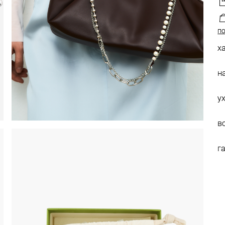
по
х
н
у
в
г