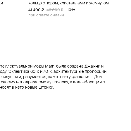
ки
ми
ами и
ламутром и
кольцо с пером, кристаллами и жемчугом
открытое кольцо из латуни с кристаллами
тонкий браслет-цепь с подвеской и
кольцо из латуни с кристаллом
кристаллами
41 400 ₽
36 000 ₽
47 000 ₽
46 000 ₽
40 000 ₽
−10%
−10%
30 600 ₽
34 000 ₽
−10%
при оплате онлайн
при оплате онлайн
при оплате онлайн
теллектуальной моды Marni была создана Джанни и
оду. Эклектика 60-х и 70-х, архитектурные пропорции,
 силуэты и, разумеется, заметные украшения – Дом
н своему неподражаемому почерку, а коллаборации с
осят в него новые штрихи.