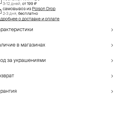
3-12 дней,
от 199 ₽
самовывоз
из
Poison Drop
2-3 дня,
бесплатно
дробнее о доставке и оплате
арактеристики
аличие в магазинах
ход за украшениями
озврат
арантия