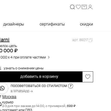
дизайнеры
сертификаты
скидки
arni
арт. 89217
релок-цепь
0 000 ₽
 000 x 4 при оплате частями
узнать о снижении цены
добавить в корзину
посоветоваться со стилистом
в WhatsApp →
Москва
курьер
2-3 дня при заказе до 14:00,
с примеркой,
699 ₽
постамат или ПВЗ