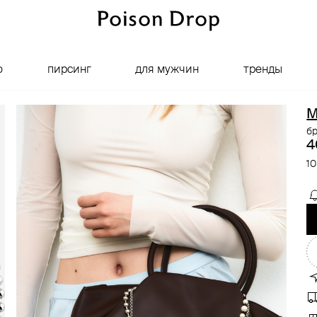
о
пирсинг
для мужчин
тренды
M
б
4
10