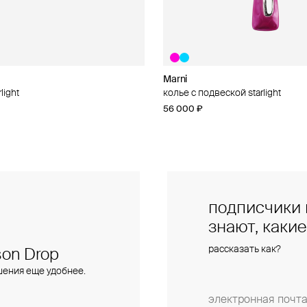
Marni
Marni
light
al
колье с подвеской starlight
брелок «шоппер» marni
56 000 ₽
46 000 ₽
подписчики 
знают, каки
рассказать как?
on Drop
шения еще удобнее.