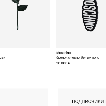
Moschino
Moschino
за»
чные серьги из бусин
брелок с черно-белым лого
брелок с кошельком
20 000 ₽
47 000 ₽
подписчики 