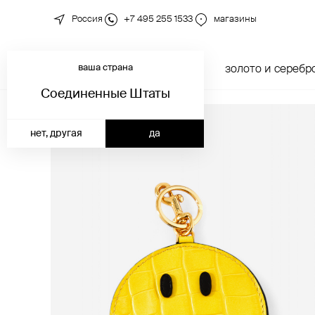
Россия
+7 495 255 1533
магазины
ваша страна
новинки
каталог
золото и серебр
Соединенные Штаты
нет, другая
да