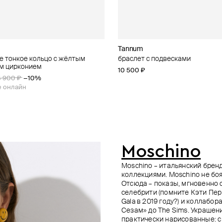
Tannum
Panfil
Moschino
Fiore di Firenze
е тонкое кольцо с жёлтым
stampa cocco nero
5 значков moschino
разноцветных камней с
браслет с подвесками
ободок из золотой парчи с роз
набор из 5 значков moschino
серьги-кольца segreti dell'ocean
м цирконием
рованным жемчугом chewy
переливом
с подвеской с фианитом
5 000 ₽
71 000 ₽
−40%
−20%
10 500 ₽
13 500 ₽
15 000 ₽
−10%
4 900 ₽
−10%
10 000 ₽
10 860 ₽
е онлайн
е онлайн
при оплате онлайн
е онлайн
Moschino
Moschino – итальянский брен
коллекциями. Moschino не боя
Отсюда – показы, мгновенно
селебрити (помните Кэти Пер
Gala в 2019 году?) и коллаб
Сезам» до The Sims. Украшен
практически нарисованные: с