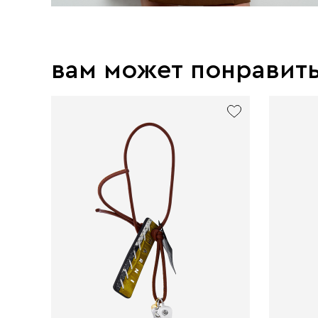
вам может понравит
new
new