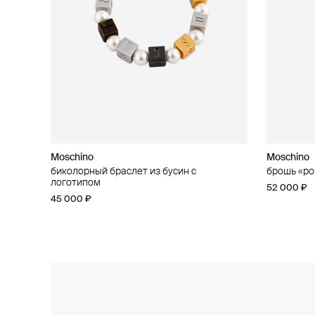
Moschino
Moschino
Moschino
Moschino
биколорный браслет из бусин с
кольцо «сердце»
брошь «ро
асимметри
логотипом
37 000 ₽
52 000 ₽
42 000 ₽
45 000 ₽