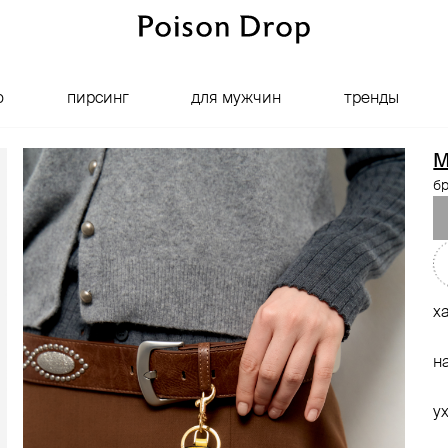
о
пирсинг
для мужчин
тренды
M
б
х
н
у