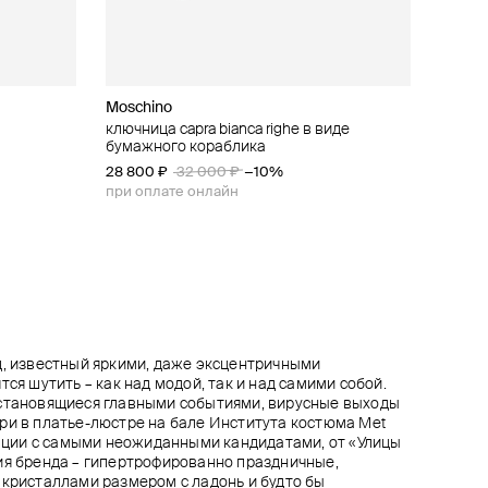
Moschino
Panfil
TATI YORK
Leo Lee
овым
o из латуни
ключница capra bianca righe в виде
золотистый ободок
золотистое колье-цепь с разноцветными
колье из разноцветных камней с
бумажного кораблика
вставками
культивированным жемчугом fairy wood
12 000 ₽
28 800 ₽
8 320 ₽
10 200 ₽
10 400 ₽
32 000 ₽
−20%
−10%
при оплате онлайн
при оплате онлайн
д, известный яркими, даже эксцентричными
тся шутить – как над модой, так и над самими собой.
 становящиеся главными событиями, вирусные выходы
ри в платье-люстре на бале Института костюма Met
орации с самыми неожиданными кандидатами, от «Улицы
ия бренда – гипертрофированно праздничные,
 кристаллами размером с ладонь и будто бы