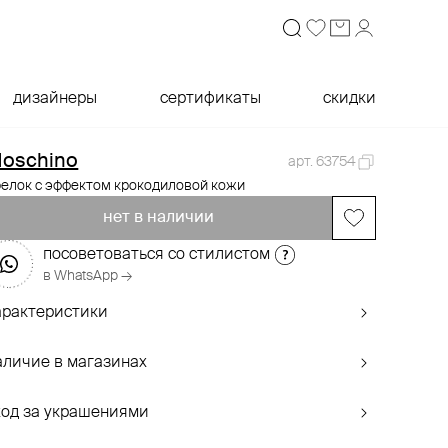
дизайнеры
сертификаты
скидки
oschino
арт. 63754
релок с эффектом крокодиловой кожи
нет в наличии
посоветоваться со стилистом
в WhatsApp →
арактеристики
аличие в магазинах
ход за украшениями