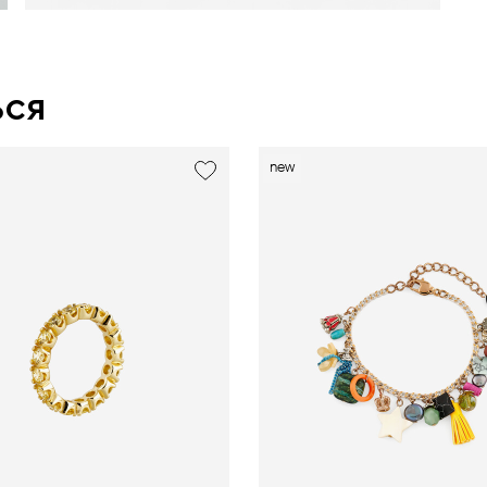
ься
new