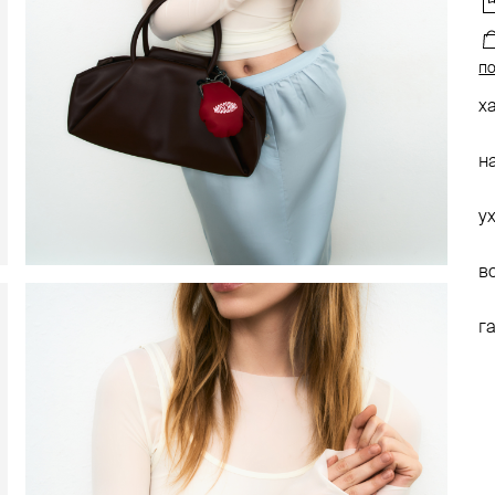
по
х
н
у
в
г