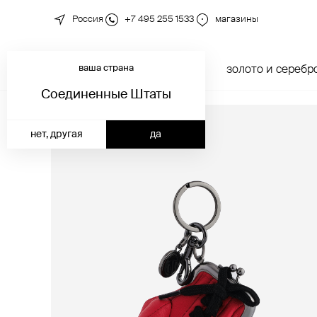
Россия
+7 495 255 1533
магазины
ваша страна
новинки
каталог
золото и серебр
Соединенные Штаты
нет, другая
да