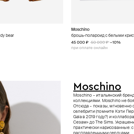
 AM
opez
Moschino
Marni
AQUAGIRL
ANIMA MUNDI
dy bear
за»
а сумку bear bag charm
расным сердцем soul
брошь-полароид с белыми кри
брелок-цепь
брелок «помидор»
крупное кольцо из серебра mak
100 ₽
−15%
45 000 ₽
40 000 ₽
2 610 ₽
34 650 ₽
2 900 ₽
38 500 ₽
50 000 ₽
−10%
−10%
−10%
е онлайн
при оплате онлайн
при оплате онлайн
при оплате онлайн
Moschino
Moschino – итальянский брен
коллекциями. Moschino не боя
Отсюда – показы, мгновенно
селебрити (помните Кэти Пер
Gala в 2019 году?) и коллаб
Сезам» до The Sims. Украшен
практически нарисованные: с
расплавленными сердцами.