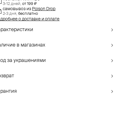
3-12 дней,
от 199 ₽
самовывоз
из
Poison Drop
2-3 дня,
бесплатно
дробнее о доставке и оплате
арактеристики
аличие в магазинах
ход за украшениями
озврат
арантия