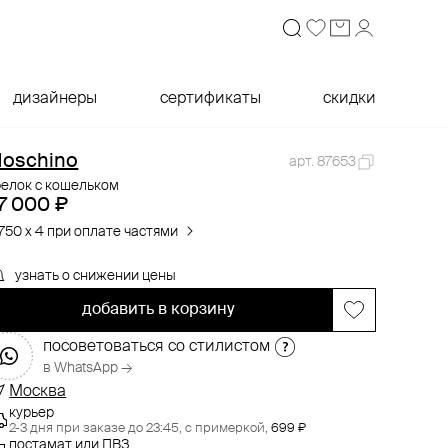
дизайнеры
сертификаты
скидки
oschino
арт. 87653
релок с кошельком
7 000 ₽
 750 x 4 при оплате частями
узнать о снижении цены
добавить в корзину
посоветоваться со стилистом
в WhatsApp →
Москва
курьер
2-3 дня при заказе до 23:45,
с примеркой,
699 ₽
постамат или ПВЗ