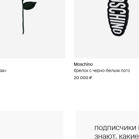
Moschino
Moschino
за»
чные серьги из бусин
брелок с черно-белым лого
брелок с кошельком
20 000 ₽
47 000 ₽
подписчики 
знают, каки