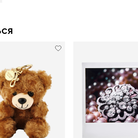
ься
usive
exclusive