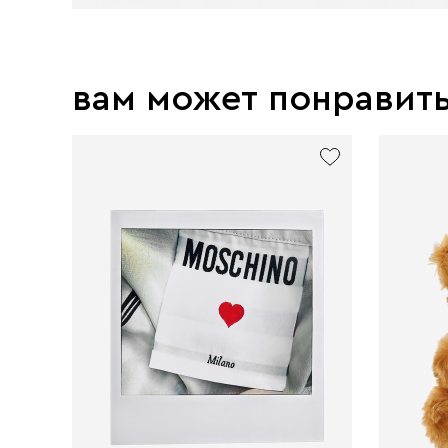
вам может понравит
new
excl