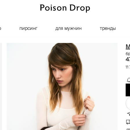
о
пирсинг
для мужчин
тренды
M
б
4
11