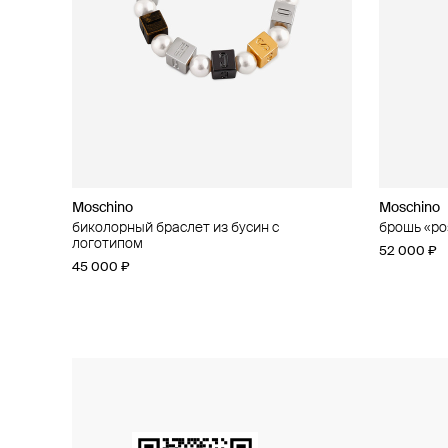
Moschino
Moschino
Moschino
Moschino
биколорный браслет из бусин с
кольцо «сердце»
брошь «ро
асимметри
логотипом
37 000 ₽
52 000 ₽
42 000 ₽
45 000 ₽