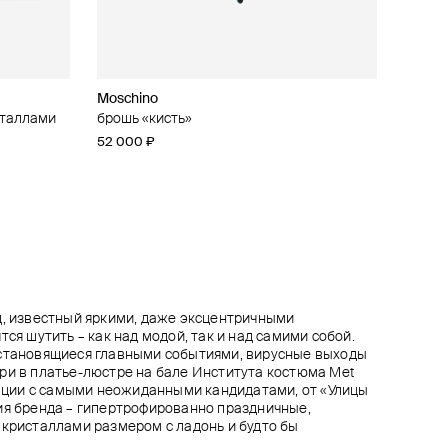
Moschino
Marni
Marni
Hugo Kreit
сталлами
osh
брошь «кисть»
брелок-шнурок
брелок «цапля»
красное кольцо с лаком nail
52 000 ₽
30 000 ₽
56 000 ₽
40 000 ₽
д, известный яркими, даже эксцентричными
тся шутить – как над модой, так и над самими собой.
 становящиеся главными событиями, вирусные выходы
ри в платье-люстре на бале Института костюма Met
орации с самыми неожиданными кандидатами, от «Улицы
ия бренда – гипертрофированно праздничные,
 кристаллами размером с ладонь и будто бы