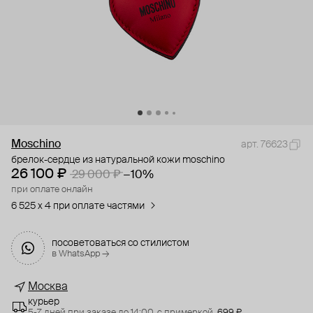
Moschino
арт. 76623
брелок-сердце из натуральной кожи moschino
26 100 ₽
29 000 ₽
−10%
при оплате онлайн
6 525 x 4 при оплате частями
посоветоваться со стилистом
в WhatsApp →
Москва
курьер
5-7 дней при заказе до 14:00,
с примеркой,
699 ₽