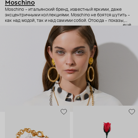
Moschino
Moschino – итальянский бренд, известный яркими, даже
эксцентричными коллекциями. Moschino не боятся шутить –
как над модой, так и над самими собой. Отсюда – показы,
ещё
мгновенно становящиеся главными событиями, вирусные
выходы селебрити (помните Кэти Перри в платье-люстре на
бале Института костюма Met Gala в 2019 году?) и
коллаборации с самыми неожиданными кандидатами, от
«Улицы Сезам» до The Sims. Украшения бренда –
гипертрофированно праздничные, практически
нарисованные: с кристаллами размером с ладонь и будто бы
расплавленными сердцами.