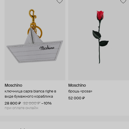
Moschino
Moschino
ключница capra bianca righe в
брошь «роза»
виде бумажного кораблика
52 000 ₽
28 800 ₽
32 000 ₽
−10%
при оплате онлайн