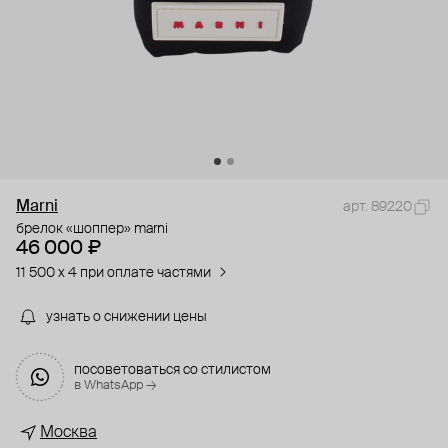
Marni
арт. 89220
брелок «шоппер» marni
46 000 ₽
11 500 x 4 при оплате частями
узнать о снижении цены
посоветоваться со стилистом
в WhatsApp →
Москва