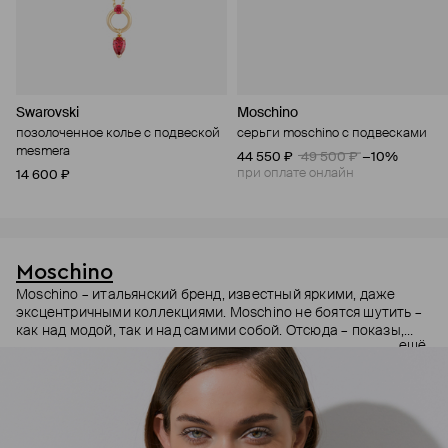
Swarovski
Moschino
позолоченное колье с подвеской
серьги moschino с подвесками
mesmera
44 550 ₽
49 500 ₽
−10%
при оплате онлайн
14 600 ₽
Moschino
Moschino – итальянский бренд, известный яркими, даже
эксцентричными коллекциями. Moschino не боятся шутить –
как над модой, так и над самими собой. Отсюда – показы,
ещё
мгновенно становящиеся главными событиями, вирусные
выходы селебрити (помните Кэти Перри в платье-люстре на
бале Института костюма Met Gala в 2019 году?) и
коллаборации с самыми неожиданными кандидатами, от
«Улицы Сезам» до The Sims. Украшения бренда –
гипертрофированно праздничные, практически