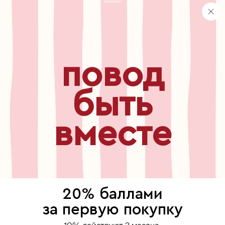
персональные данные
хранение и уход за украшениями
правила использования сертификата
реферальная программа
повод
узнавайте первыми о
новинках, специальных
мероприятиях, скидках и
быть
многом другом
вместе
бесплатный звонок по России
8 800 775⁠-07⁠-19
© 2013-2026 ООО «Пойзон Дроп».
все права защищены.
20% баллами
выберите, где продолжить
за первую покупку
Для хорошей работы сайта мы используем файлы cookies