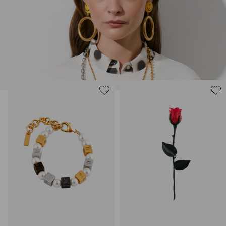
нарисованные: с кристаллами размером с ладонь и будто бы
расплавленными сердцами.