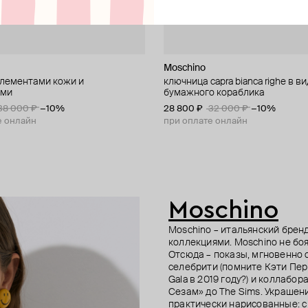
ellery
Moschino
Marni
Mineral Weather by Olhovsky
SKYE
элементами кожи и
8 значков moschino
нурок
 золота с турмалином и
ключница capra bianca righe в в
брелок «сумка» marni
кольцо из латуни с лабрадором
позолоченный бодичейн из сер
ами
бумажного кораблика
фианитом
фианитами
18 000 ₽
−40%
30 000 ₽
38 000 ₽
−10%
28 800 ₽
15 120 ₽
19 500 ₽
21 600 ₽
32 000 ₽
−30%
−10%
е онлайн
е онлайн
при оплате онлайн
при оплате онлайн
Moschino
Moschino – итальянский брен
коллекциями. Moschino не боя
Отсюда – показы, мгновенно
селебрити (помните Кэти Пер
Gala в 2019 году?) и коллаб
Сезам» до The Sims. Украшен
практически нарисованные: с