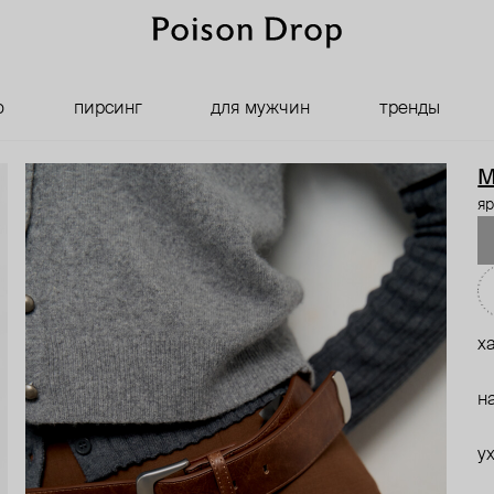
о
пирсинг
для мужчин
тренды
M
яр
х
н
у