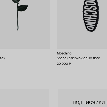
Moschino
Moschino
за»
чные серьги из бусин
брелок с черно-белым лого
брелок с кошельком
20 000 ₽
47 000 ₽
подписчики 