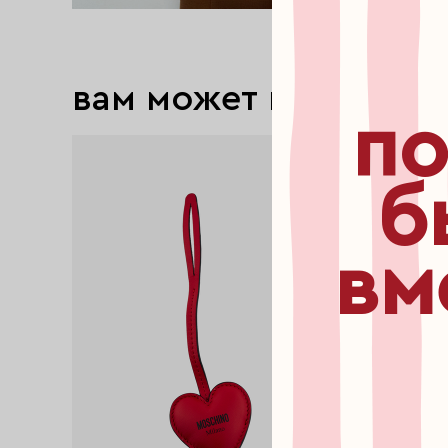
вам может понравит
по
exclusive
exclusive
б
вм