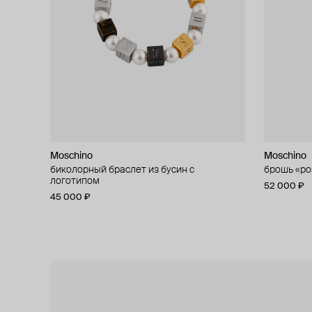
Moschino
Moschino
Moschino
Moschino
биколорный браслет из бусин с
кольцо «сердце»
брошь «ро
асимметри
логотипом
37 000 ₽
52 000 ₽
42 000 ₽
45 000 ₽