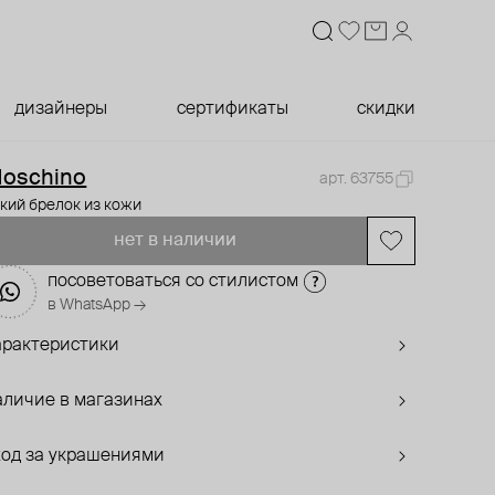
дизайнеры
сертификаты
скидки
oschino
арт. 63755
кий брелок из кожи
нет в наличии
посоветоваться со стилистом
в WhatsApp →
арактеристики
аличие в магазинах
ход за украшениями