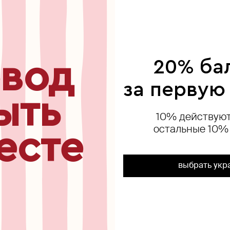
ься
вод
20% ба
exclusive
new
за первую
ыть
10% действуют
остальные 10%
есте
выбрать укр