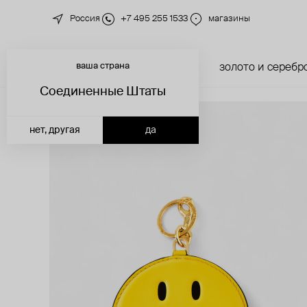
Россия
+7 495 255 1533
магазины
ваша страна
новинки
каталог
золото и серебр
Соединенные Штаты
нет, другая
да