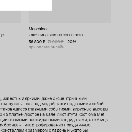
Moschino
Marni
Mineral Weather by Olhovsky
Mineral Weather by Olhovsky
иде
 и
ебра с
ключница stampa cocco nero
брелок «цапля»
кольцо из латуни с сапфиром
кольцо из латуни с гранатом, кварцем и
фианитами
56 800 ₽
56 000 ₽
14 070 ₽
20 100 ₽
71 000 ₽
−30%
−20%
21 840 ₽
27 300 ₽
−20%
при оплате онлайн
при оплате онлайн
при оплате онлайн
д, известный яркими, даже эксцентричными
тся шутить – как над модой, так и над самими собой.
 становящиеся главными событиями, вирусные выходы
ри в платье-люстре на бале Института костюма Met
орации с самыми неожиданными кандидатами, от «Улицы
ия бренда – гипертрофированно праздничные,
 кристаллами размером с ладонь и будто бы