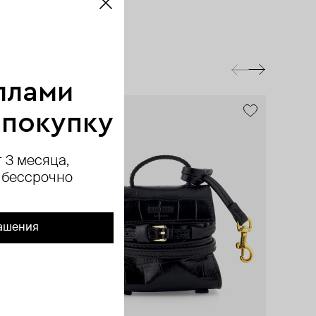
ллами
exclusive
exclusive
 покупку
 3 месяца,
 бессрочно
ашения