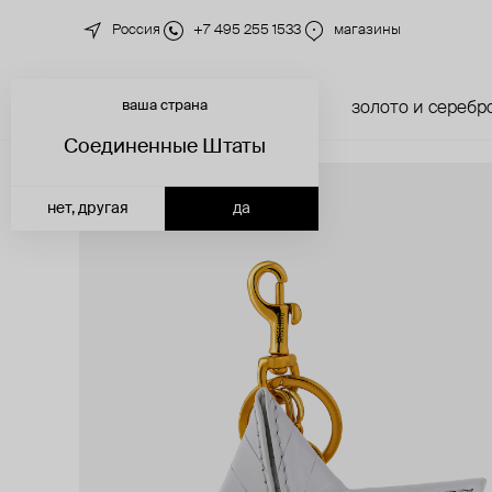
Россия
+7 495 255 1533
магазины
ваша страна
новинки
каталог
золото и серебр
Соединенные Штаты
нет, другая
да