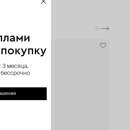
ллами
exclusive
 покупку
 3 месяца,
 бессрочно
ашения