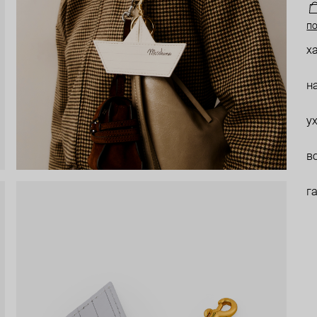
по
х
н
у
в
г