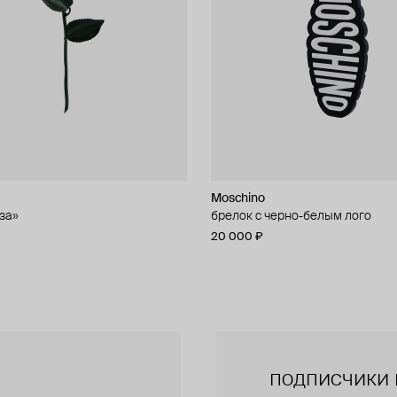
Moschino
Moschino
за»
чные серьги из бусин
брелок с черно-белым лого
брелок с кошельком
20 000 ₽
47 000 ₽
подписчики 