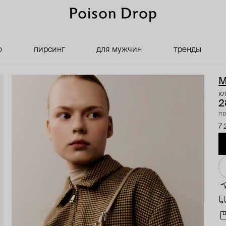
о
пирсинг
для мужчин
тренды
M
кл
2
пр
7 