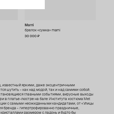
Marni
Mineral Weather by Olhovsky
Rick Owens
Moschino
гом и
брелок «сумка» marni
кольцо из латуни с кварцем и аметистом
свеча в виде бутылки
брошь «кисть»
30 000 ₽
19 880 ₽
30 000 ₽
52 000 ₽
28 400 ₽
−30%
при оплате онлайн
д, известный яркими, даже эксцентричными
тся шутить – как над модой, так и над самими собой.
 становящиеся главными событиями, вирусные выходы
ри в платье-люстре на бале Института костюма Met
орации с самыми неожиданными кандидатами, от «Улицы
ия бренда – гипертрофированно праздничные,
 кристаллами размером с ладонь и будто бы