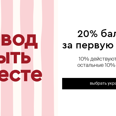
ься
вод
20% ба
за первую
ыть
10% действуют
остальные 10%
есте
выбрать укр