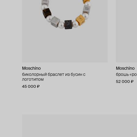
Moschino
Moschino
Moschino
Moschino
биколорный браслет из бусин с
кольцо «сердце»
брошь «ро
асимметри
логотипом
37 000 ₽
52 000 ₽
42 000 ₽
45 000 ₽