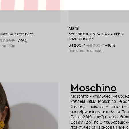
Marni
Marni
Moschino
Moschino
stampa cocco nero
ошка»
рдце»
раслет с игольницей
брелок с элементами кожи и
брелок из кожи с логотипом
серьги с искусственным жемчу
брошь «роза»
кристаллами
монетами
71 000 ₽
70 000 ₽
−20%
−20%
27 000 ₽
52 000 ₽
30 000 ₽
−10%
34 200 ₽
33 300 ₽
38 000 ₽
37 000 ₽
−10%
−10%
е онлайн
е онлайн
при оплате онлайн
при оплате онлайн
при оплате онлайн
Moschino
Moschino – итальянский брен
коллекциями. Moschino не боя
Отсюда – показы, мгновенно
селебрити (помните Кэти Пер
Gala в 2019 году?) и коллаб
Сезам» до The Sims. Украшен
практически нарисованные: с