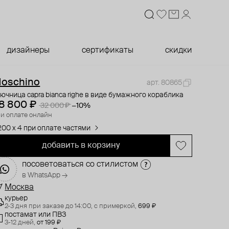
дизайнеры
сертификаты
скидки
oschino
арт. 80865
ючница capra bianca righe в виде бумажного кораблика
8 800 ₽
32 000 ₽
−10%
и оплате онлайн
200 x 4 при оплате частями
добавить в корзину
посоветоваться со стилистом
в WhatsApp →
Москва
курьер
2-3 дня при заказе до 14:00,
с примеркой,
699 ₽
постамат или ПВЗ
3-12 дней,
от 199 ₽