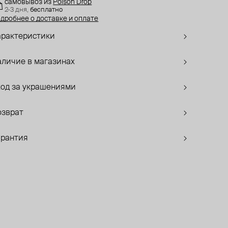
самовывоз
из
Poison Drop
2-3 дня,
бесплатно
дробнее о доставке и оплате
арактеристики
аличие в магазинах
ход за украшениями
озврат
арантия