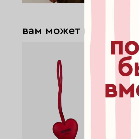
вам может понравит
по
б
вм