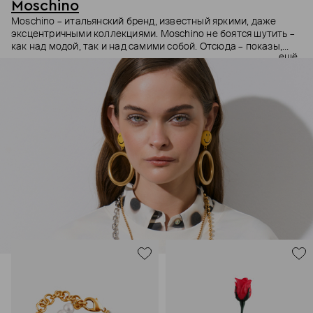
Moschino
Moschino – итальянский бренд, известный яркими, даже
эксцентричными коллекциями. Moschino не боятся шутить –
как над модой, так и над самими собой. Отсюда – показы,
ещё
мгновенно становящиеся главными событиями, вирусные
выходы селебрити (помните Кэти Перри в платье-люстре на
бале Института костюма Met Gala в 2019 году?) и
коллаборации с самыми неожиданными кандидатами, от
«Улицы Сезам» до The Sims. Украшения бренда –
гипертрофированно праздничные, практически
нарисованные: с кристаллами размером с ладонь и будто бы
расплавленными сердцами.