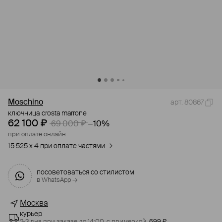
Moschino
арт. 80867
ключница crosta marrone
62 100 ₽
69 000 ₽
−10%
при оплате онлайн
15 525 x 4 при оплате частями
посоветоваться со стилистом
в WhatsApp →
Москва
курьер
2-3 дня при заказе до 14:00,
с примеркой,
699 ₽