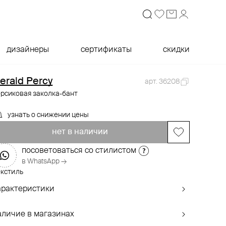
дизайнеры
сертификаты
скидки
erald Percy
арт. 36208
ерсиковая заколка-бант
узнать о снижении цены
нет в наличии
посоветоваться со стилистом
в WhatsApp →
екстиль
арактеристики
аличие в магазинах