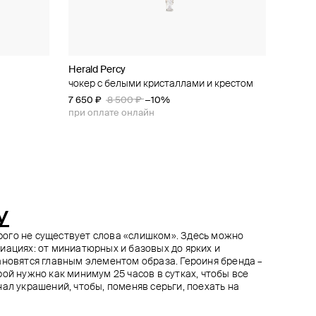
Herald Percy
Herald Percy
Herald Percy
Aloud
с крупным
и крестом
жки с
чокер с белыми кристаллами и крестом
серебристое кольцо с квадратным
золотистые серьги-сердца с паве из
гладкое золотистое кольцо
кристаллом
кристаллов
7 650 ₽
5 850 ₽
8 500 ₽
6 500 ₽
−10%
−10%
6 500 ₽
6 210 ₽
6 900 ₽
−10%
при оплате онлайн
при оплате онлайн
при оплате онлайн
y
торого не существует слова «слишком». Здесь можно
иациях: от миниатюрных и базовых до ярких и
ановятся главным элементом образа. Героиня бренда –
ой нужно как минимум 25 часов в сутках, чтобы все
ал украшений, чтобы, поменяв серьги, поехать на