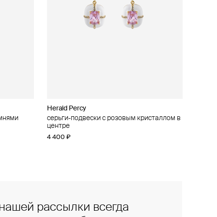
Herald Percy
амнями
и
серьги-подвески с розовым кристаллом в
центре
4 400 ₽
нашей рассылки всегда