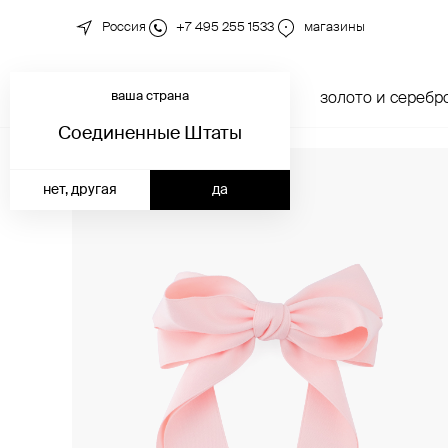
Россия
+7 495 255 1533
магазины
ваша страна
новинки
каталог
золото и серебр
Соединенные Штаты
нет, другая
да