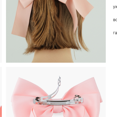
у
в
г