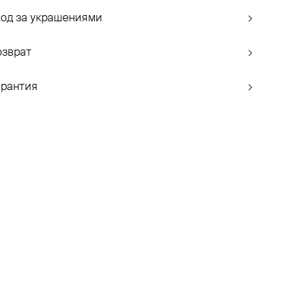
ход за украшениями
озврат
арантия