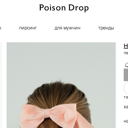
о
пирсинг
для мужчин
тренды
H
п
т
х
н