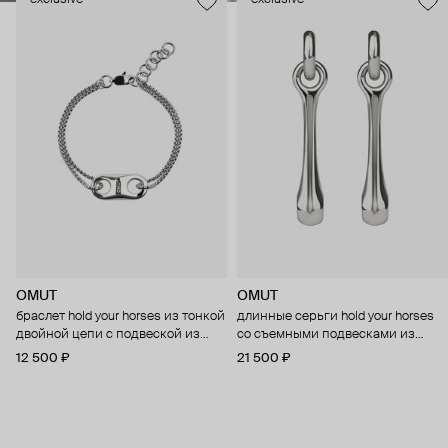
OMUT
OMUT
браслет hold your horses из тонкой
длинные серьги hold your horses
двойной цепи с подвеской из
со съемными подвесками из
бронзы с родиевым покрытием
бронзы с родиевым покрытием
12 500 ₽
21 500 ₽