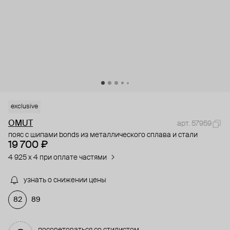
exclusive
OMUT
арт. 57959
пояс с шипами bonds из металлического сплава и стали
19 700 ₽
4 925 x 4 при оплате частями
узнать о снижении цены
82
89