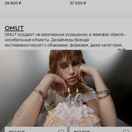
39 900 ₽
37 200 ₽
OMUT
OMUT создают не ювелирные украшения, а wearable objects –
носибельные объекты. Дизайнеры бренда
экспериментируют с объемами, формами, даже категориями
ещё
украшений (цепи – не только на шею, но и на тело). В
результате получаются лаконичные украшения, но всегда с
неожиданными деталями: колье с пирсингом, шипованные
сердца и серьги-цепи. Украшения OMUT носят стилисты,
музыкальные исполнители и лидеры мнений: Алексей
Сухарев, Андрей Toxi$, Валя Карнавал и многие другие.
Эксклюзивно для Poison Drop бренд выпустил коллекцию
HOLD YOUR HORSES (Придержи своих коней),
вдохновленную удилами для контроля лошадей: не через
силу, а через точность давления.
exclusive
exclusive