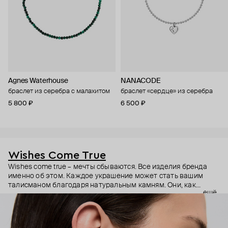
Agnes Waterhouse
NANACODE
браслет из серебра с малахитом
браслет «сердце» из серебра
5 800 ₽
6 500 ₽
Wishes Come True
Wishes come true – мечты сбываются. Все изделия бренда
именно об этом. Каждое украшение может стать вашим
талисманом благодаря натуральным камням. Они, как
ещё
известно, обладают очень сильной энергетикой и
различными свойствами – ваши желания рискуют сбыться.
Дизайнер Анастасия Тарасова мечтала о своём бренде
украшений, и её мечта сбылась.