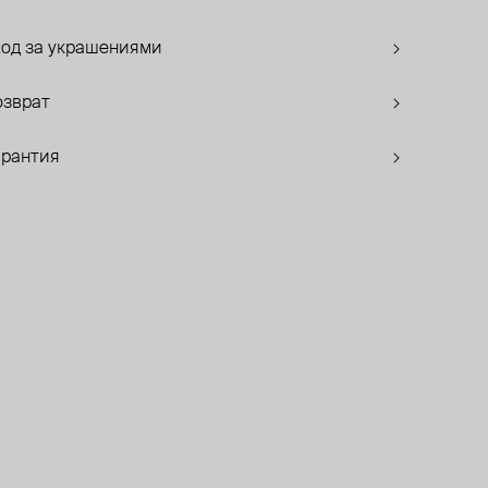
ход за украшениями
озврат
арантия