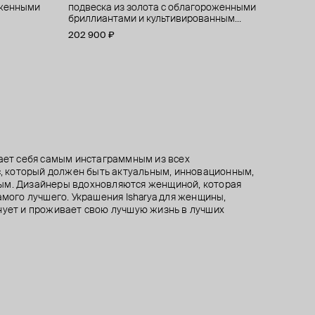
оженными
оженными
оженными
сными
подвеска из золота с облагороженными
подвеска из золота с облагороженными
подвеска из золота с облагороженными
черненые длинные серьги-дорожки с
бриллиантами и культивированным
бриллиантами
бриллиантами
кристаллами
жемчугом
202 900 ₽
181 700 ₽
75 400 ₽
6 750 ₽
7 500 ₽
−10%
при оплате онлайн
тает себя самым инстаграммным из всех
кс, который должен быть актуальным, инновационным,
ым. Дизайнеры вдохновляются женщиной, которая
амого лучшего. Украшения Isharya для женщины,
нует и проживает свою лучшую жизнь в лучших