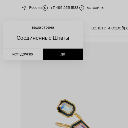
Россия
+7 495 255 1533
магазины
ваша страна
новинки
каталог
золото и серебр
Соединенные Штаты
нет, другая
да