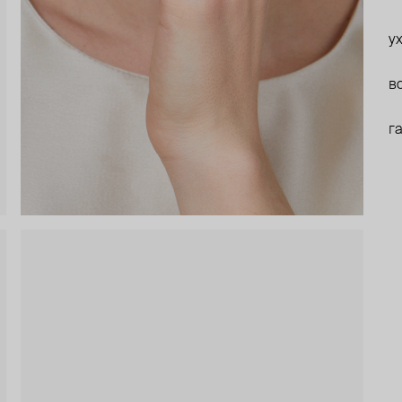
у
в
г