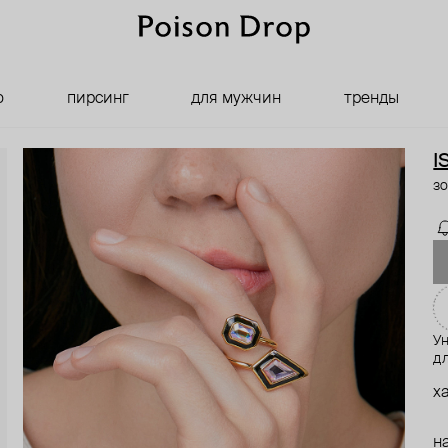
о
пирсинг
для мужчин
тренды
I
зо
У
дл
х
н