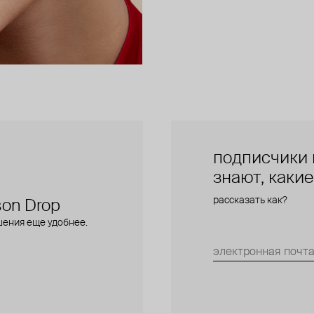
подписчики 
знают, каки
рассказать как?
on Drop
шения еще удобнее.