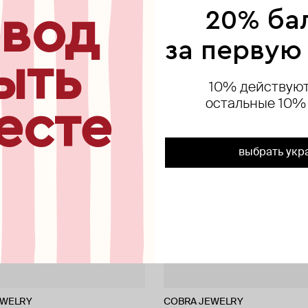
вод
20% ба
exclusive
exclusive
exclusive
за первую
ыть
10% действуют
остальные 10%
есте
выбрать укр
EWELRY
EWELRY
EWELRY
Silver Label
COBRA JEWELRY
COBRA JEWELRY
COBRA JEWELRY
Marni