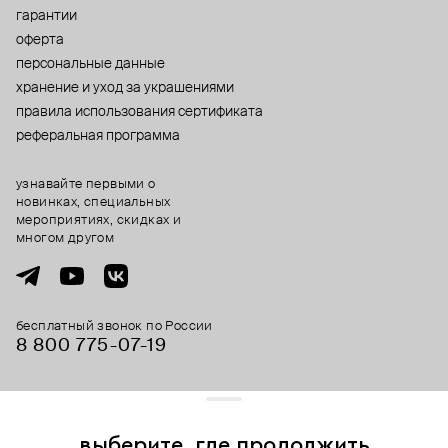
гарантии
оферта
персональные данные
хранение и уход за украшениями
правила использования сертификата
реферальная программа
узнавайте первыми о
новинках, специальных
мероприятиях, скидках и
многом другом
бесплатный звонок по России
8 800 775⁠-07⁠-19
© 2013-2026 ООО «Пойзон Дроп».
все права защищены.
выберите, где продолжить