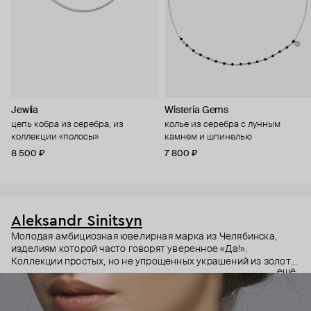
Jewlia
Wisteria Gems
цепь кобра из серебра, из
колье из серебра с лунным
коллекции «полосы»
камнем и шпинелью
8 500 ₽
7 800 ₽
Aleksandr Sinitsyn
Молодая амбициозная ювелирная марка из Челябинска,
изделиям которой часто говорят уверенное «Да!».
Коллекции простых, но не упрощенных украшений из золота
ещё
и серебра с полудрагоценными камнями авторской
асимметричной огранки. Все модели выполняются вручную:
каждая деталь прорезается ювелиром из грубого куска