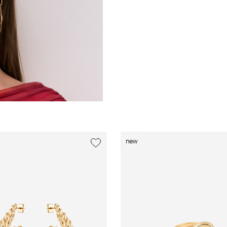
new
new