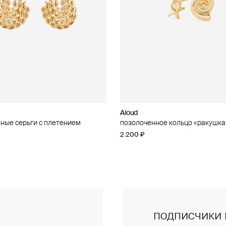
Aloud
Aloud
ные серьги с плетением
ное кольцо с кубическим
позолоченное кольцо «ракушка
золотистое колье-цепь
 «ракушка и звезда»
2 200 ₽
5 600 ₽
подписчики 