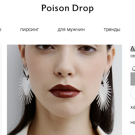
о
пирсинг
для мужчин
тренды
A
се
х
н