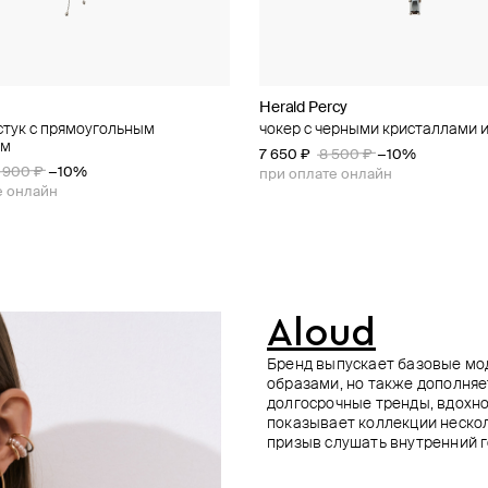
Herald Percy
Aloud
Aloud
Aloud
стук с прямоугольным
рученые хупы
ый жесткий браслет
 серебристый кафф
чокер с черными кристаллами 
серебристое кольцо с круглой 
вьющееся серебристое кольцо 
серебристое кольцо на 2 пальц
ом
пальца
900 ₽
900 ₽
900 ₽
−10%
−10%
−10%
7 650 ₽
6 840 ₽
5 580 ₽
8 500 ₽
7 600 ₽
6 200 ₽
−10%
−10%
−10%
1 900 ₽
−10%
6 210 ₽
6 900 ₽
−10%
е онлайн
е онлайн
е онлайн
при оплате онлайн
при оплате онлайн
при оплате онлайн
е онлайн
при оплате онлайн
Aloud
Бренд выпускает базовые мо
образами, но также дополняе
долгосрочные тренды, вдохно
показывает коллекции нескол
призыв слушать внутренний г