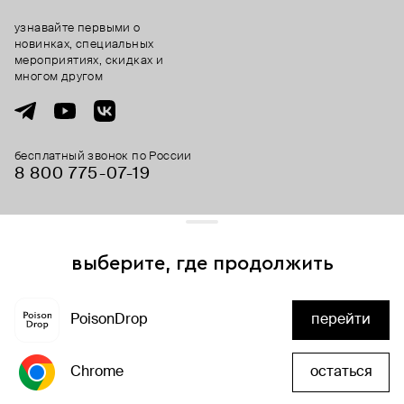
узнавайте первыми о
новинках, специальных
мероприятиях, скидках и
многом другом
бесплатный звонок по России
8 800 775⁠-07⁠-19
© 2013-2026 ООО «Пойзон Дроп».
все права защищены.
выберите, где продолжить
Для хорошей работы сайта мы используем файлы cookies
и сервисы аналитики. Продолжая его использование,
PoisonDrop
перейти
вы соглашаетесь с нашим
положением об обработке
добавить в корзину
персональных данных
Chrome
остаться
хорошо