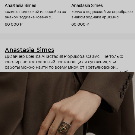
Anastasia Simes
Anastasia Simes
колье с подвеской из серебра со
колье с подвеской из серебра со
знаком зодиака «овен» с
знаком зодиака «рыбы» с
цитрином и фианитами
фианитами
60 000 ₽
60 000 ₽
Anastasia Simes
Дизайнер бренда Анастасия Рюрикова-Саймс – не только
ювелир, но театральный постановщик и художник, чьи
работы можно найти по всему миру, от Третьяковской
ещё
галереи до выставок в США и Гонконге. Она вдохновляется
разными культурами, эпохами и символами. Причем
символы – неочевидные: например, кулоны с руками, чье
положение на жестовом языке означает «я тебя люблю» или
«желаю удачи».
В этих украшениях много магии: здесь и знаки из
европейской геральдики вроде пылающих сердец, и
животные – каждое символизирует определенное умение и
силу. Философия дизайнера – в том, что украшения могут
быть не просто аксессуаром, но оберегом и талисманом.