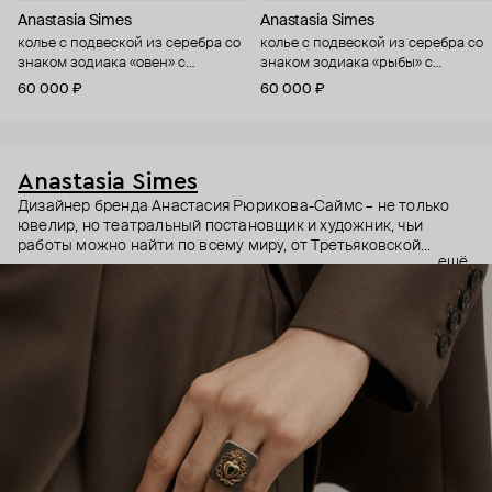
Anastasia Simes
Anastasia Simes
колье с подвеской из серебра со
колье с подвеской из серебра со
знаком зодиака «овен» с
знаком зодиака «рыбы» с
цитрином и фианитами
фианитами
60 000 ₽
60 000 ₽
Anastasia Simes
Дизайнер бренда Анастасия Рюрикова-Саймс – не только
ювелир, но театральный постановщик и художник, чьи
работы можно найти по всему миру, от Третьяковской
ещё
галереи до выставок в США и Гонконге. Она вдохновляется
разными культурами, эпохами и символами. Причем
символы – неочевидные: например, кулоны с руками, чье
положение на жестовом языке означает «я тебя люблю» или
«желаю удачи».
В этих украшениях много магии: здесь и знаки из
европейской геральдики вроде пылающих сердец, и
животные – каждое символизирует определенное умение и
силу. Философия дизайнера – в том, что украшения могут
быть не просто аксессуаром, но оберегом и талисманом.