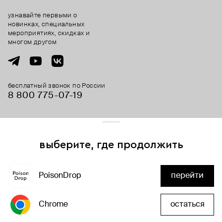
узнавайте первыми о
новинках, специальных
мероприятиях, скидках и
многом другом
бесплатный звонок по России
8 800 775⁠-07⁠-19
© 2013-2026 ООО «Пойзон Дроп».
все права защищены.
выберите, где продолжить
Для хорошей работы сайта мы используем файлы cookies
и сервисы аналитики. Продолжая его использование,
PoisonDrop
перейти
вы соглашаетесь с нашим
положением об обработке
добавить в корзину
персональных данных
Chrome
остаться
хорошо