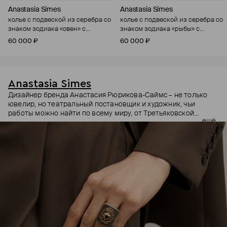
Anastasia Simes
Anastasia Simes
колье с подвеской из серебра со
колье с подвеской из серебра со
знаком зодиака «овен» с
знаком зодиака «рыбы» с
цитрином и фианитами
фианитами
60 000 ₽
60 000 ₽
Anastasia Simes
Дизайнер бренда Анастасия Рюрикова-Саймс – не только
ювелир, но театральный постановщик и художник, чьи
работы можно найти по всему миру, от Третьяковской
ещё
галереи до выставок в США и Гонконге. Она вдохновляется
разными культурами, эпохами и символами. Причем
символы – неочевидные: например, кулоны с руками, чье
положение на жестовом языке означает «я тебя люблю» или
«желаю удачи».
В этих украшениях много магии: здесь и знаки из
европейской геральдики вроде пылающих сердец, и
животные – каждое символизирует определенное умение и
силу. Философия дизайнера – в том, что украшения могут
быть не просто аксессуаром, но оберегом и талисманом.